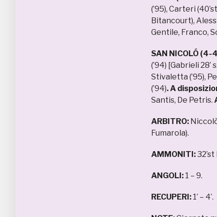
(’95), Carteri (40’
Bitancourt), Aless
Gentile, Franco, S
SAN NICOLÓ (4-4
(’94) [Gabrieli 28’ 
Stivaletta (’95), P
(’94)
. A disposizi
Santis, De Petris.
A
ARBITRO:
Niccolò
Fumarola).
AMMONITI:
32’st
ANGOLI:
1 – 9.
RECUPERI:
1’ – 4’.