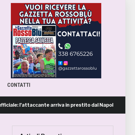
CONTATTI
: l’attaccante arriva in prestito dal Napoli
16 ore fa