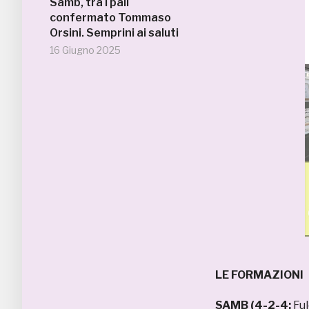
Samb, tra i pali
confermato Tommaso
Orsini. Semprini ai saluti
16 Giugno 2025
LE FORMAZIONI
SAMB (4-2-4:
Ful