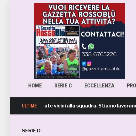
HOME
SERIE C
ECCELLENZA
PR
di Massi: «State vicini alla squadra. Stiamo lavorando per
ULTIME
SERIE D