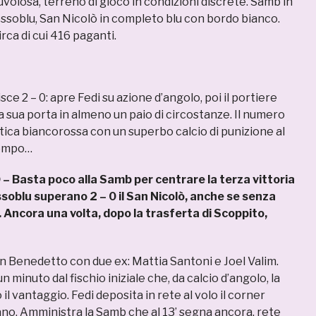
volosa, terreno di gioco in condizioni discrete. Samb in
ossoblu, San Nicolò in completo blu con bordo bianco.
rca di cui 416 paganti.
sce 2 – 0: apre Fedi su azione d’angolo, poi il portiere
 sua porta in almeno un paio di circostanze. Il numero
atica biancorossa con un superbo calcio di punizione al
tempo…
Basta poco alla Samb per centrare la terza vittoria
ssoblu superano 2 – 0 il San Nicolò, anche se senza
i. Ancora una volta, dopo la trasferta di Scoppito,
an Benedetto con due ex: Mattia Santoni e Joel Valim.
n minuto dal fischio iniziale che, da calcio d’angolo, la
il vantaggio. Fedi deposita in rete al volo il corner
no. Amministra la Samb che al 13’ segna ancora, rete