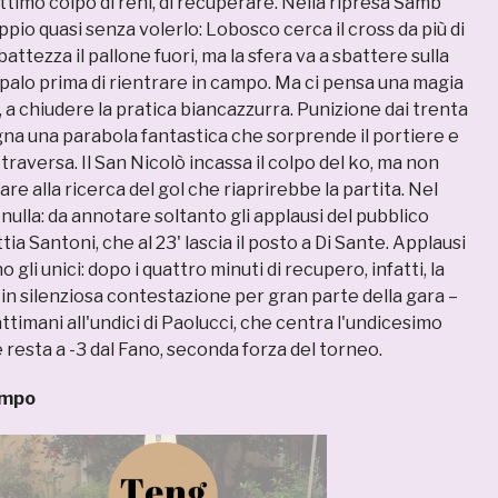
ttimo colpo di reni, di recuperare. Nella ripresa Samb
oppio quasi senza volerlo: Lobosco cerca il cross da più di
battezza il pallone fuori, ma la sfera va a sbattere sulla
 palo prima di rientrare in campo. Ma ci pensa una magia
', a chiudere la pratica biancazzurra. Punizione dai trenta
segna una parabola fantastica che sorprende il portiere e
 traversa. Il San Nicolò incassa il colpo del ko, ma non
are alla ricerca del gol che riaprirebbe la partita. Nel
nulla: da annotare soltanto gli applausi del pubblico
tia Santoni, che al 23' lascia il posto a Di Sante. Applausi
 gli unici: dopo i quattro minuti di recupero, infatti, la
n silenziosa contestazione per gran parte della gara –
ttimani all'undici di Paolucci, che centra l'undicesimo
 resta a -3 dal Fano, seconda forza del torneo.
ompo