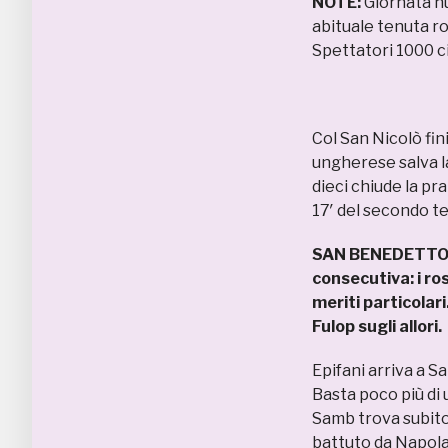
NOTE:
Giornata nu
abituale tenuta r
Spettatori 1000 ci
Col San Nicolò fini
ungherese salva la
dieci chiude la pr
17′ del secondo 
SAN BENEDETTO – 
consecutiva: i ro
meriti particolar
Fulop sugli allori.
Epifani arriva a S
Basta poco più di u
Samb trova subito 
battuto da Napola