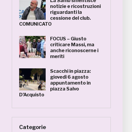
La Samb smentisce
notizie e ricostruzioni
riguardanti la
cessione del club.
COMUNICATO
FOCUS – Giusto
criticare Massi, ma
anche riconoscerne i
meriti
Scacchi in piazza:
giovedì 6 agosto
appuntamento in
piazza Salvo
D’Acquisto
Categorie