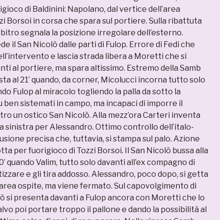
igioco di Baldinini: Napolano, dal vertice dell’area
zi Borsoi in corsa che spara sul portiere. Sulla ribattuta
arbitro segnala la posizione irregolare dell’esterno.
ede il San Nicolò dalle parti di Fulop. Errore di Fedi che
ell’intervento e lascia strada libera a Moretti che si
nti al portiere, ma spara altissimo. Estremo della Samb
a al 21’ quando, da corner, Micolucci incorna tutto solo
do Fulop al miracolo togliendo la palla da sotto la
 ben sistemati in campo, ma incapaci di imporre il
ro un ostico San Nicolò. Alla mezz’ora Carteri inventa
a sinistra per Alessandro. Ottimo controllo dell’italo-
sione precisa che, tuttavia, si stampa sul palo. Azione
a per fuorigioco di Tozzi Borsoi. Il San Nicolò bussa alla
40’ quando Valim, tutto solo davanti all’ex compagno di
otizzare e gli tira addosso. Alessandro, poco dopo, si getta
’area ospite, ma viene fermato. Sul capovolgimento di
lò si presenta davanti a Fulop ancora con Moretti che lo
lvo poi portare troppo il pallone e dando la possibilità al