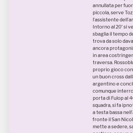
annullata per fuor
piccola, serve Toz
l’assistente dell’
Intorno al 20' si v
sbaglia il tempo d
trova da solo dava
ancora protagonist
in area costringen
traversa. Rossoblu
proprio gioco cont
un buon cross dall
argentino e conclu
comunque interrott
porta di Fulop al 
squadra, si fa ipn
a testa bassa nell
fronte il San Nico
mette a sedere, sa