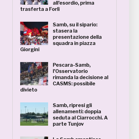
all’esordio, prima
trasferta a Forlì
Samb, su il sipario:
stasera la
presentazione della
squadra in piazza
Giorgini
Pescara-Samb,
l’Osservatorio
rimanda la decisione al
CASMS: possibile
divieto
Samb, ripresi gli
allenamenti: doppia
seduta al Ciarrocchi. A
parte Tunjov