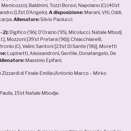
st Menicozzo); Baldinini, Tozzi Borsoi, Napolano (C) (40’st
andro (13’st D’Angelo).
A disposizione:
Marani, Viti, Oddi,
carpa.
Allenatore:
Silvio Paolucci.
-2):
Digifico (’96); D’Orazio (’95), Micolucci, Natale Mbodj
s.t.], Mozzoni [39'st Pretara (’96)]; Chiacchiarelli,
etronio (C), Valim; Santoni [23’st Di Sante (’96)], Moretti
one:
Lupinetti, Alessandroni, Gentile, Donatangelo, De
llenatore:
Massimo Epifani.
 Zizzardi di Finale Emilia (Antonio Marco – Mirko
 Paulis, 15’st Natale Mbodje.