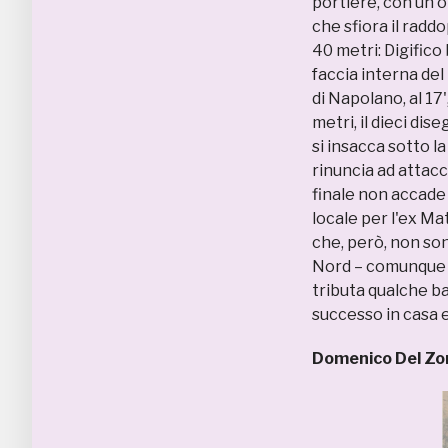
portiere, con un o
che sfiora il radd
40 metri: Digifico 
faccia interna del
di Napolano, al 17
metri, il dieci di
si insacca sotto la
rinuncia ad attacc
finale non accade 
locale per l'ex Mat
che, però, non sono
Nord – comunque i
tributa qualche ba
successo in casa e
Domenico Del Z