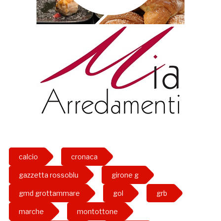
calcio
cronaca
gazzetta rossoblu
girone g
gmd grottammare
gol
grb
marche
montottone