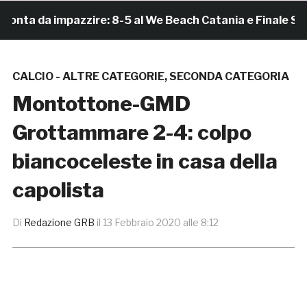
a da impazzire: 8-5 al We Beach Catania e Finale Scude
CALCIO - ALTRE CATEGORIE
,
SECONDA CATEGORIA
Montottone-GMD
Grottammare 2-4: colpo
biancoceleste in casa della
capolista
Di
Redazione GRB
il
13 Febbraio 2020 alle 8:12