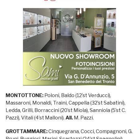
MONTOTTONE:
Poloni, Baldo (12’st Verducci),
Massaroni, Monaldi, Traini, Cappella (32’st Sabatini),
Ledda, Grilli, Borraccini (20’st Miola), Sanniola (5’st C.
Pazzi), Vitali (4’st Malloni).
All.
M. Pazzi.
GROTTAMMARE:
Cinquegrana, Cocci, Compagnoni, G.
Bruni, Ruggieri, Marini, Scartozzi (24’st Spagnolini),