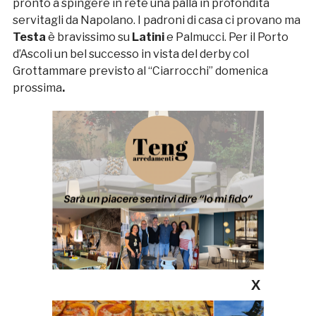
pronto a spingere in rete una palla in profondità
servitagli da Napolano. I padroni di casa ci provano ma
Testa
è bravissimo su
Latini
e Palmucci. Per il Porto
d’Ascoli un bel successo in vista del derby col
Grottammare previsto al “Ciarrocchi” domenica
prossima
.
X