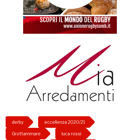
derby
eccellenza 2020/21
Grottammare
luca rossi