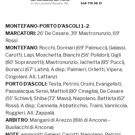
MONTEFANO-PORTO D’ASCOLI 1-2
MARCATORI:
26′ De Cesare, 39′ Mastronunzio, 69′
Rossi
MONTEFANO
: Rocchi, Donnari (69′ Palmucci), Galassi,
Carotti, Lapi, Moschetta, Bianchi (56′ Polidori), Gigli
(80′ Sopranzetti), Mastronunzio, Jachetta (85′ Pucci),
Bonacci (67′ Latini). A disp.: Palmieri, Orlietti, Vipera,
Cingolani. All.: Lattanzi.
PORTO D’ASCOLI:
Testa, Petrini, Orsini, Evangelisti,
Passalacqua, Sensi, Mattioli (80′ Cinaglia), De Cesare
(91′ Schiavi), Shiba (72′ Massi), Napolano, Battista (62′
Rossi). A disp.: Cannella, Abbaticchio, Traini, Vannicola,
Ruggieri. All.: Zappalà.
ARBITRO
: Mangani di Arezzo (Bilò di Ancona –
Busilacchi di Ancona)
NOTE
: ammoniti: Galassi, Carotti, Napolano, Petrini,