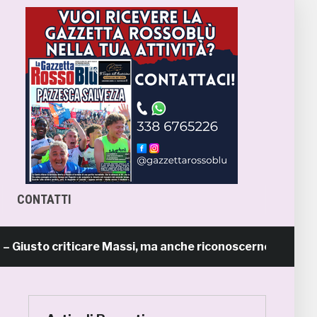
CONTATTI
to criticare Massi, ma anche riconoscerne i meriti