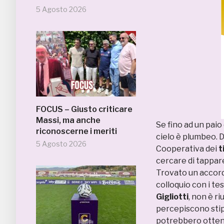
5 Agosto 2026
FOCUS – Giusto criticare
Massi, ma anche
Se fino ad un paio
riconoscerne i meriti
cielo è plumbeo. D
5 Agosto 2026
Cooperativa dei
t
cercare di tappare
Trovato un accord
colloquio con i te
Gigliotti
, non è ri
percepiscono stipen
potrebbero ottene