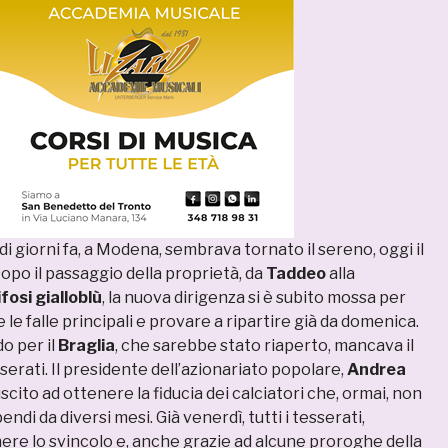
 di giorni fa, a Modena, sembrava tornato il sereno, oggi il
opo il passaggio della proprietà, da
Taddeo
alla
ifosi gialloblù
, la nuova dirigenza si è subito mossa per
 le falle principali e provare a ripartire già da domenica.
o per il
Braglia
, che sarebbe stato riaperto, mancava il
sserati. Il presidente dell’azionariato popolare,
Andrea
uscito ad ottenere la fiducia dei calciatori che, ormai, non
di da diversi mesi. Già venerdì, tutti i tesserati,
re lo svincolo e, anche grazie ad alcune proroghe della