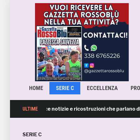
HOME
SERIE C
ECCELLENZA
PR
mb smentisce notizie e ricostruzioni che parlano di ces
ULTIME
SERIE C