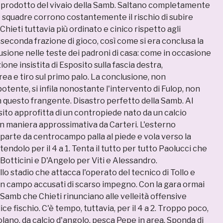
i, prodotto del vivaio della Samb. Saltano completamente
e squadre corrono costantemente il rischio di subire
 Chieti tuttavia più ordinato e cinico rispetto agli
la seconda frazione di gioco, così come si era conclusa la
usione nelle teste dei padroni di casa: come in occasione
Azione insistita di Esposito sulla fascia destra,
ea e tiro sul primo palo. La conclusione, non
tente, si infila nonostante l'intervento di Fulop, non
n questo frangente. Disastro perfetto della Samb. Al
ito approfitta di un contropiede nato da un calcio
in maniera approssimativa da Carteri. L'esterno
parte da centrocampo palla al piede e vola verso la
tendolo per il 4 a 1. Tenta il tutto per tutto Paolucci che
Botticini e D'Angelo per Viti e Alessandro.
o stadio che attacca l'operato del tecnico di Tollo e
 in campo accusati di scarso impegno. Con la gara ormai
amb che Chieti rinunciano alle velleità offensive
ice fischio. C'è tempo, tuttavia, per il 4 a 2. Troppo poco,
lano, da calcio d'angolo, pesca Pepe in area. Sponda di