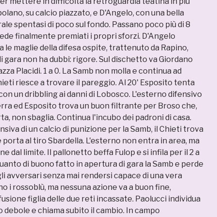
r mettere in difficoltà la retroguardia teatina in più
lano, su calcio piazzato, e D'Angelo, con una bella
ale spentasi di poco sul fondo. Passano poco più di 8
ede finalmente premiati i propri sforzi. D'Angelo
a le maglie della difesa ospite, trattenuto da Rapino,
 di gara non ha dubbi: rigore. Sul dischetto va Giordano
za Placidi. 1 a 0. La Samb non molla e continua ad
hieti riesce a trovare il pareggio. Al 20' Esposito tenta
 con un dribbling ai danni di Lobosco. L'esterno difensivo
rra ed Esposito trova un buon filtrante per Broso che,
rta, non sbaglia. Continua l'incubo dei padroni di casa.
nsiva di un calcio di punizione per la Samb, il Chieti trova
 porta al tiro Sbardella. L'esterno non entra in area, ma
 dal limite. Il pallonetto beffa Fulop e si infila per il 2 a
quanto di buono fatto in apertura di gara la Samb e perde
li avversari senza mai rendersi capace di una vera
no i rossoblù, ma nessuna azione va a buon fine,
sione figlia delle due reti incassate. Paolucci individua
o debole e chiama subito il cambio. In campo