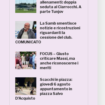
allenamenti: doppia
seduta al Ciarrocchi. A
parte Tunjov
La Samb smentisce
notizie e ricostruzioni
riguardanti la
cessione del club.
COMUNICATO
FOCUS – Giusto
criticare Massi, ma
anche riconoscerne i
meriti
Scacchi in piazza:
giovedì 6 agosto
appuntamento in
piazza Salvo
D’Acquisto