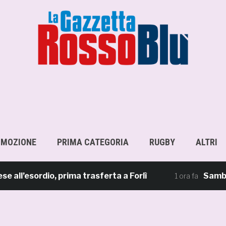
OMOZIONE
PRIMA CATEGORIA
RUGBY
ALTRI
esordio, prima trasferta a Forlì
Samb, su il 
1 ora fa