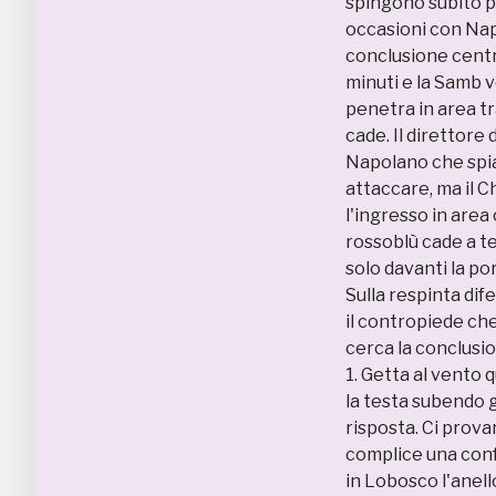
spingono subito pe
occasioni con Napo
conclusione centr
minuti e la Samb v
penetra in area tr
cade. Il direttore
Napolano che spiaz
attaccare, ma il C
l'ingresso in area
rossoblù cade a te
solo davanti la po
Sulla respinta dife
il contropiede che
cerca la conclusione
1. Getta al vento 
la testa subendo g
risposta. Ci prova
complice una confu
in Lobosco l'anell