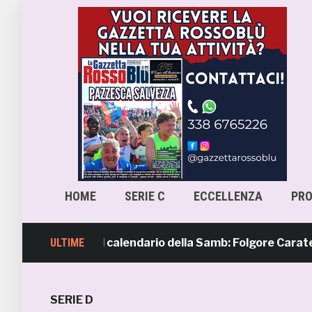
HOME
SERIE C
ECCELLENZA
PR
rimavera 4, il calendario della Samb: Folgore Caratese all’
ULTIME
SERIE D