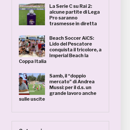
La Serie C su Rai 2:
alcune partite di Lega
Pro saranno
trasmesse in diretta
Beach Soccer AiCS:
Lido del Pescatore
conquista il tricolore, a
Imperial Beach la
Coppa Italia
Samb, il “doppio
mercato” di Andrea
Mussi: per il d.s. un
grande lavoro anche
sulle uscite