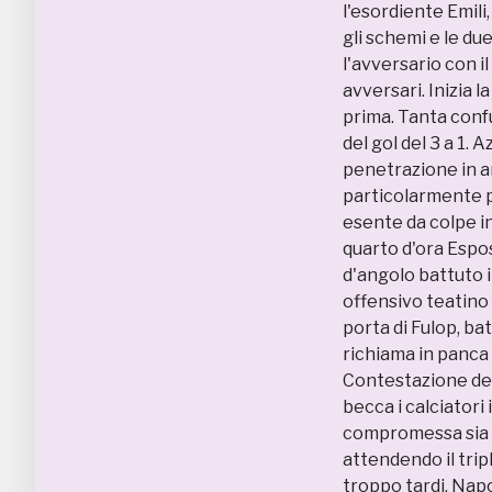
l'esordiente Emil
gli schemi e le du
l'avversario con il
avversari. Inizia 
prima. Tanta conf
del gol del 3 a 1. 
penetrazione in ar
particolarmente po
esente da colpe i
quarto d'ora Espos
d'angolo battuto 
offensivo teatino 
porta di Fulop, bat
richiama in panca 
Contestazione dell
becca i calciatori
compromessa sia S
attendendo il tripl
troppo tardi. Napo