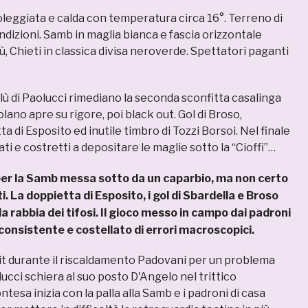
leggiata e calda con temperatura circa 16°. Terreno di
dizioni. Samb in maglia bianca e fascia orizzontale
, Chieti in classica divisa neroverde. Spettatori paganti
blù di Paolucci rimediano la seconda sconfitta casalinga
ano apre su rigore, poi black out. Gol di Broso,
a di Esposito ed inutile timbro di Tozzi Borsoi. Nel finale
ti e costretti a depositare le maglie sotto la “Cioffi”…
er la Samb messa sotto da un caparbio, ma non certo
eti. La doppietta di Esposito, i gol di Sbardella e Broso
a rabbia dei tifosi. Il gioco messo in campo dai padroni
nconsistente e costellato di errori macroscopici.
ait durante il riscaldamento Padovani per un problema
lucci schiera al suo posto D'Angelo nel trittico
ntesa inizia con la palla alla Samb e i padroni di casa