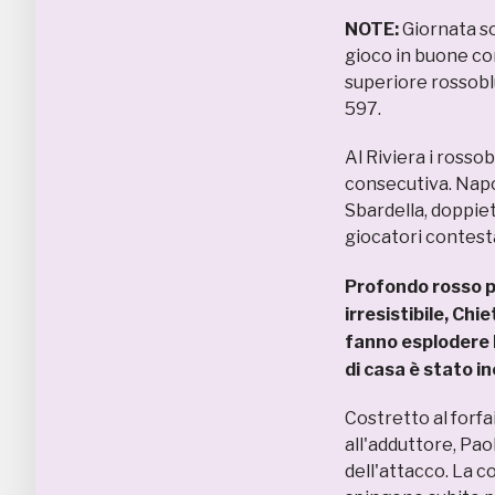
NOTE:
Giornata so
gioco in buone con
superiore rossoblù
597.
Al Riviera i rosso
consecutiva. Napol
Sbardella, doppiett
giocatori contesta
Profondo rosso p
irresistibile, Chi
fanno esplodere l
di casa è stato i
Costretto al forf
all'adduttore, Pao
dell'attacco. La co