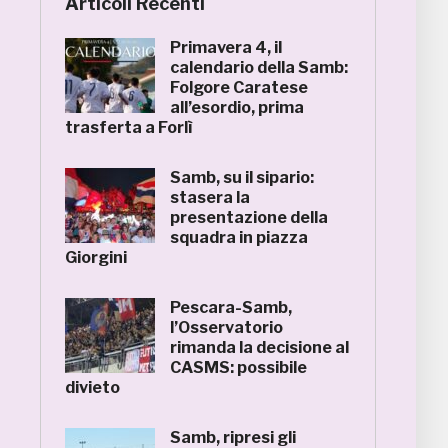
Articoli Recenti
Primavera 4, il
calendario della Samb:
Folgore Caratese
all’esordio, prima
trasferta a Forlì
Samb, su il sipario:
stasera la
presentazione della
squadra in piazza
Giorgini
Pescara-Samb,
l’Osservatorio
rimanda la decisione al
CASMS: possibile
divieto
Samb, ripresi gli