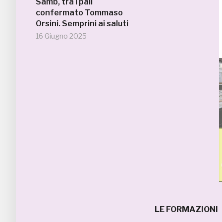
Samb, tra i pali
confermato Tommaso
Orsini. Semprini ai saluti
16 Giugno 2025
LE FORMAZIONI