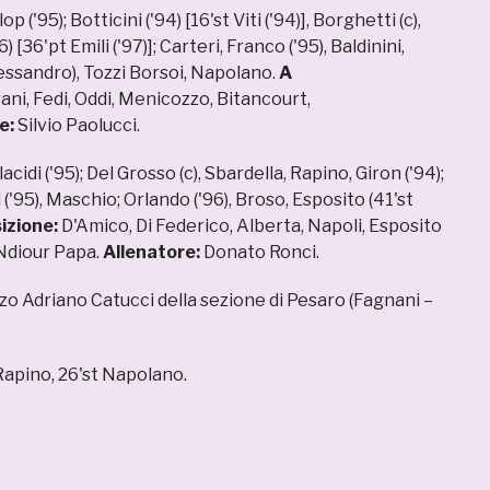
lop ('95); Botticini ('94) [16'st Viti ('94)], Borghetti (c),
 [36'pt Emili ('97)]; Carteri, Franco ('95), Baldinini,
essandro), Tozzi Borsoi, Napolano.
A
ni, Fedi, Oddi, Menicozzo, Bitancourt,
e:
Silvio Paolucci.
acidi ('95); Del Grosso (c), Sbardella, Rapino, Giron ('94);
('95), Maschio; Orlando ('96), Broso, Esposito (41'st
izione:
D'Amico, Di Federico, Alberta, Napoli, Esposito
 Ndiour Papa.
Allenatore:
Donato Ronci.
o Adriano Catucci della sezione di Pesaro (Fagnani –
Rapino, 26'st Napolano.