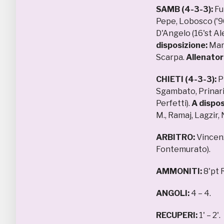
SAMB (4-3-3):
Fu
Pepe, Lobosco ('96)
D'Angelo (16'st Al
disposizione:
Mara
Scarpa.
Allenator
CHIETI (4-3-3):
Pl
Sgambato, Prinari 
Perfetti).
A dispos
M., Ramaj, Lagzir,
ARBITRO:
Vincenz
Fontemurato).
AMMONITI:
8'pt 
ANGOLI:
4 – 4.
RECUPERI:
1' – 2'.