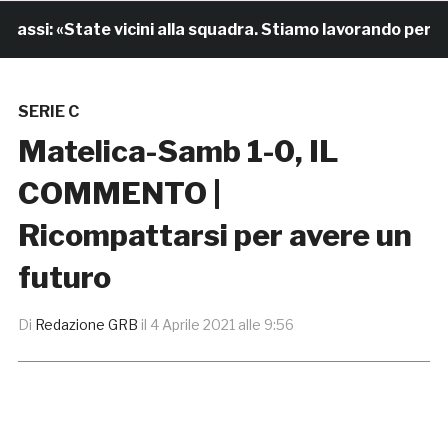
si: «State vicini alla squadra. Stiamo lavorando per cres
SERIE C
Matelica-Samb 1-0, IL
COMMENTO |
Ricompattarsi per avere un
futuro
Di
Redazione GRB
il
4 Aprile 2021 alle 9:56