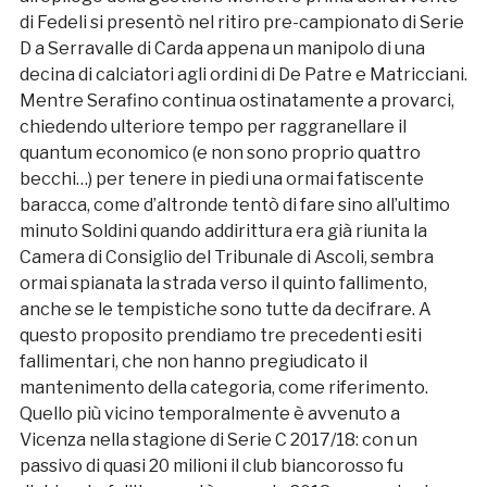
di Fedeli si presentò nel ritiro pre-campionato di Serie
D a Serravalle di Carda appena un manipolo di una
decina di calciatori agli ordini di De Patre e Matricciani.
Mentre Serafino continua ostinatamente a provarci,
chiedendo ulteriore tempo per raggranellare il
quantum economico (e non sono proprio quattro
becchi…) per tenere in piedi una ormai fatiscente
baracca, come d’altronde tentò di fare sino all’ultimo
minuto Soldini quando addirittura era già riunita la
Camera di Consiglio del Tribunale di Ascoli, sembra
ormai spianata la strada verso il quinto fallimento,
anche se le tempistiche sono tutte da decifrare. A
questo proposito prendiamo tre precedenti esiti
fallimentari, che non hanno pregiudicato il
mantenimento della categoria, come riferimento.
Quello più vicino temporalmente è avvenuto a
Vicenza nella stagione di Serie C 2017/18: con un
passivo di quasi 20 milioni il club biancorosso fu