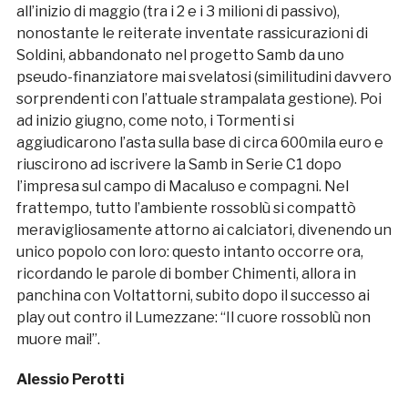
all’inizio di maggio (tra i 2 e i 3 milioni di passivo),
nonostante le reiterate inventate rassicurazioni di
Soldini, abbandonato nel progetto Samb da uno
pseudo-finanziatore mai svelatosi (similitudini davvero
sorprendenti con l’attuale strampalata gestione). Poi
ad inizio giugno, come noto, i Tormenti si
aggiudicarono l’asta sulla base di circa 600mila euro e
riuscirono ad iscrivere la Samb in Serie C1 dopo
l’impresa sul campo di Macaluso e compagni. Nel
frattempo, tutto l’ambiente rossoblù si compattò
meravigliosamente attorno ai calciatori, divenendo un
unico popolo con loro: questo intanto occorre ora,
ricordando le parole di bomber Chimenti, allora in
panchina con Voltattorni, subito dopo il successo ai
play out contro il Lumezzane: “Il cuore rossoblù non
muore mai!”.
Alessio Perotti