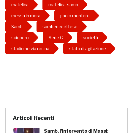
matelica
matelica-samb
messa in mora
paolo montero
Samb
sambenedettese
sciopero
Serie C
società
stadio helvia recina
stato di agitazione
Articoli Recenti
Samb, l’intervento di Massi: