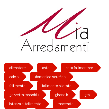
allenatore
asta
asta fallimentare
calcio
domenico serafino
fallimento
fallimento pilotato
gazzetta rossoblu
girone b
grb
istanza di fallimento
macerata