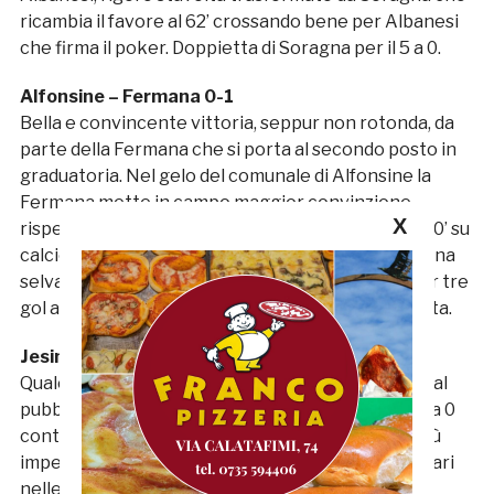
ricambia il favore al 62’ crossando bene per Albanesi
che firma il poker. Doppietta di Soragna per il 5 a 0.
Alfonsine – Fermana 0-1
Bella e convincente vittoria, seppur non rotonda, da
parte della Fermana che si porta al secondo posto in
graduatoria. Nel gelo del comunale di Alfonsine la
Fermana mette in campo maggior convinzione
X
rispetto all’avversario. Il gol di D’Angelo arriva al 40’ su
calcio di punizione con il pallone che rimpalla tra una
selva di gambe e finisce in porta. Spazio anche per tre
gol annullati e l’espulsione di Cremona a fine partita.
Jesina – Monticelli 0-0
Qualche tentativo, la Jesina, l’ha fatto, ma davanti al
pubblico amico non è riuscita ad andare oltre lo 0 a 0
contro un Monticelli dalla retroguardia sempre più
impenetrabile. Gli ascolani raccolgono il decimo pari
nelle sedici gare giocate fino ad oggi.