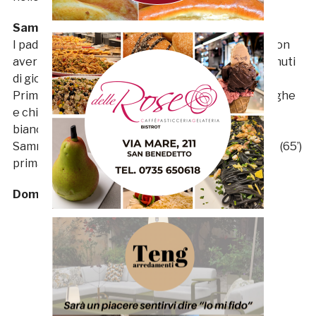
Sammaurese – Matelica 2-1
I padroni di casa hanno avuto il grande merito di non
aver mai mollato e così, al termine dei novanta minuti
di gioco, possono festeggiare tre, meritati, punti.
Prima frazione molto tesa con le squadre guardinghe
e chiuse. Secondo tempo più vivo e vantaggio
biancorosso, firma Esposito: al 62’ è 1 a 0. La
Sammaurese reagisce immediatamente ed Errico (65’)
prima e Paganelli (68’) poi ribaltano la situazione.
Domenico Del Zompo