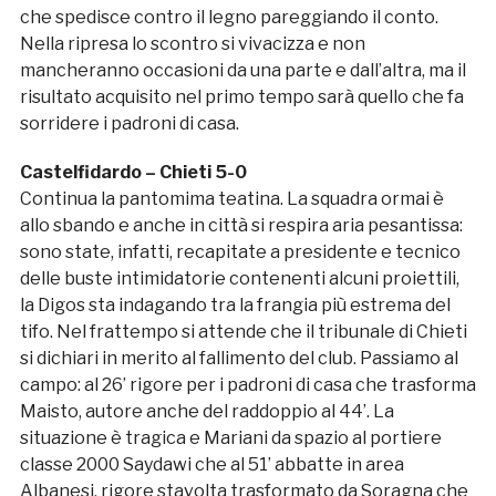
che spedisce contro il legno pareggiando il conto.
Nella ripresa lo scontro si vivacizza e non
mancheranno occasioni da una parte e dall’altra, ma il
risultato acquisito nel primo tempo sarà quello che fa
sorridere i padroni di casa.
Castelfidardo – Chieti 5-0
Continua la pantomima teatina. La squadra ormai è
allo sbando e anche in città si respira aria pesantissa:
sono state, infatti, recapitate a presidente e tecnico
delle buste intimidatorie contenenti alcuni proiettili,
la Digos sta indagando tra la frangia più estrema del
tifo. Nel frattempo si attende che il tribunale di Chieti
si dichiari in merito al fallimento del club. Passiamo al
campo: al 26’ rigore per i padroni di casa che trasforma
Maisto, autore anche del raddoppio al 44’. La
situazione è tragica e Mariani da spazio al portiere
classe 2000 Saydawi che al 51’ abbatte in area
Albanesi, rigore stavolta trasformato da Soragna che