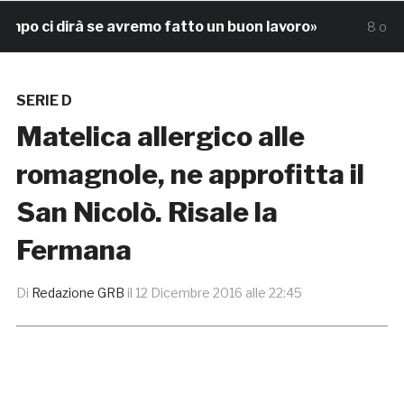
o ci dirà se avremo fatto un buon lavoro»
S
8 ore fa
SERIE D
Matelica allergico alle
romagnole, ne approfitta il
San Nicolò. Risale la
Fermana
Di
Redazione GRB
il
12 Dicembre 2016 alle 22:45