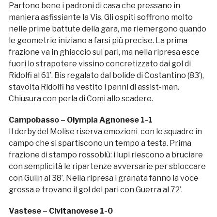
Partono bene i padroni di casa che pressano in
maniera asfissiante la Vis. Gli ospiti soffrono molto
nelle prime battute della gara, ma riemergono quando
le geometrie iniziano a farsi più precise. La prima
frazione va in ghiaccio sul pari, ma nella ripresa esce
fuori lo strapotere vissino concretizzato dai gol di
Ridolfi al 61’. Bis regalato dal bolide di Costantino (83’),
stavolta Ridolfi ha vestito i panni di assist-man.
Chiusura con perla di Comi allo scadere.
Campobasso – Olympia Agnonese 1-1
Il derby del Molise riserva emozioni con le squadre in
campo che si spartiscono un tempo a testa. Prima
frazione di stampo rossoblù: i lupi riescono a bruciare
con semplicità le ripartenze avversarie per sbloccare
con Gulin al 38’. Nella ripresa i granata fanno la voce
grossa e trovano il gol del pari con Guerra al 72’.
Vastese – Civitanovese 1-0