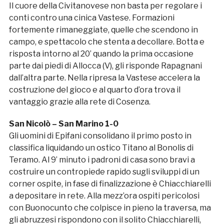
Il cuore della Civitanovese non basta per regolare i
conti contro una cinica Vastese. Formazioni
fortemente rimaneggiate, quelle che scendono in
campo, e spettacolo che stenta a decollare. Botta e
risposta intorno al 20’ quando la prima occasione
parte dai piedi di Allocca (V), gli risponde Rapagnani
dall’altra parte. Nella ripresa la Vastese accelera la
costruzione del gioco e al quarto d’ora trova il
vantaggio grazie alla rete di Cosenza.
San Nicolò – San Marino 1-0
Gli uomini di Epifani consolidano il primo posto in
classifica liquidando un ostico Titano al Bonolis di
Teramo. Al 9’ minuto i padroni di casa sono bravi a
costruire un contropiede rapido sugli sviluppi di un
corner ospite, in fase di finalizzazione è Chiacchiarelli
a depositare in rete. Alla mezz’ora ospiti pericolosi
con Buonocunto che colpisce in pieno la traversa, ma
gli abruzzesi rispondono con il solito Chiacchiarelli,