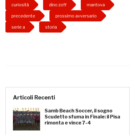
curiosità
dino zoff
mantova
precedente
prossimo avversario
serie a
storia
Articoli Recenti
Samb Beach Soccer, il sogno
Scudetto sfuma in Finale: il Pisa
rimonta e vince 7-4