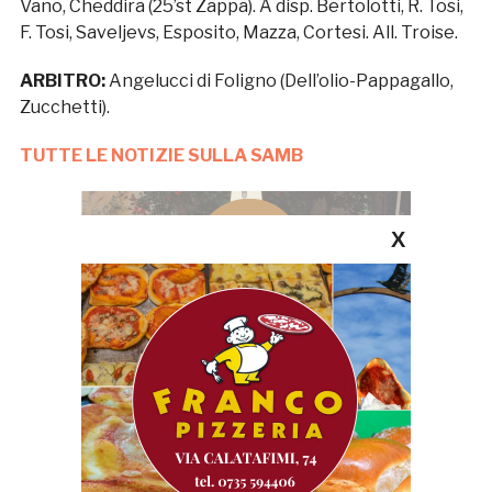
Vano, Cheddira (25’st Zappa). A disp. Bertolotti, R. Tosi,
F. Tosi, Saveljevs, Esposito, Mazza, Cortesi. All. Troise.
ARBITRO:
Angelucci di Foligno (Dell’olio-Pappagallo,
Zucchetti).
TUTTE LE NOTIZIE SULLA SAMB
X