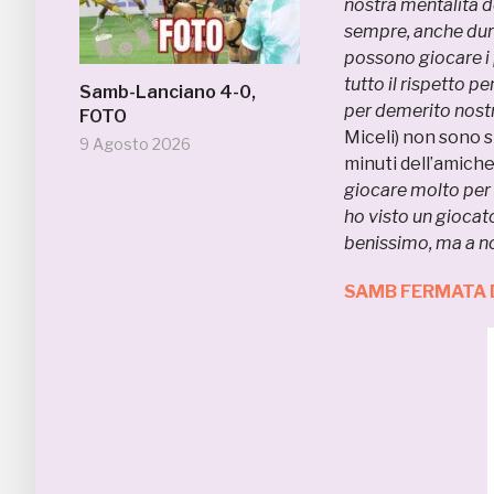
nostra mentalità d
sempre, anche dura
possono giocare i 
tutto il rispetto pe
Samb-Lanciano 4-0,
per demerito nostr
FOTO
Miceli) non sono s
9 Agosto 2026
minuti dell’amiche
giocare molto per 
ho visto un giocat
benissimo, ma a no
SAMB FERMATA D