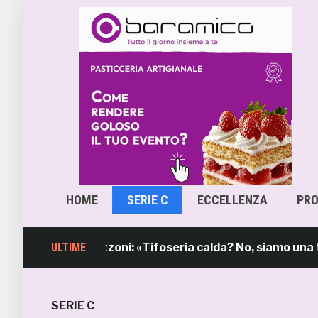
HOME
SERIE C
ECCELLENZA
PR
 sindaco Mozzoni: «Tifoseria calda? No, siamo una tifose
ULTIME
SERIE C