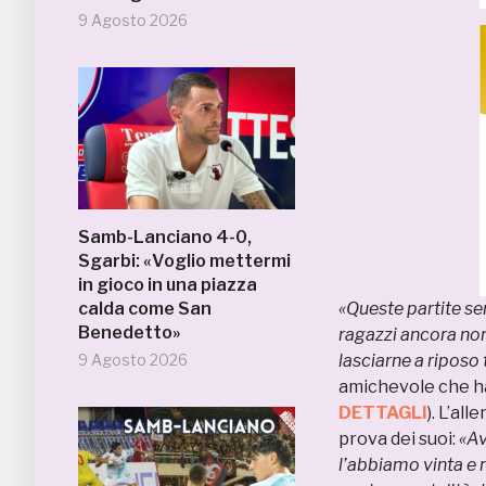
9 Agosto 2026
Samb-Lanciano 4-0,
Sgarbi: «Voglio mettermi
in gioco in una piazza
calda come San
«Queste partite se
Benedetto»
ragazzi ancora non
9 Agosto 2026
lasciarne a riposo 
amichevole che ha
DETTAGLI
). L’al
prova dei suoi:
«Av
l’abbiamo vinta e