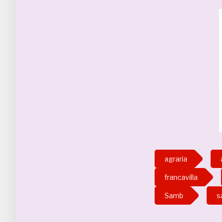
agraria
francavilla
Samb
s