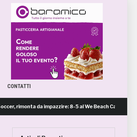
CONTATTI
imonta da impazzire: 8-5 al We Beach Catania e Finale 