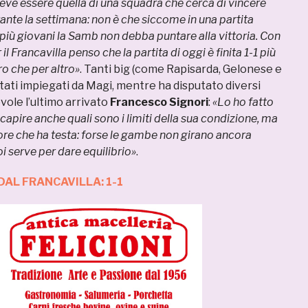
eve essere quella di una squadra che cerca di vincere
nte la settimana: non è che siccome in una partita
più giovani la Samb non debba puntare alla vittoria. Con
r il Francavilla penso che la partita di oggi è finita 1-1 più
o che per altro»
. Tanti big (come Rapisarda, Gelonese e
tati impiegati da Magi, mentre ha disputato diversi
vole l’ultimo arrivato
Francesco Signori
:
«Lo ho fatto
capire anche quali sono i limiti della sua condizione, ma
ore che ha testa: forse le gambe non girano ancora
i serve per dare equilibrio»
.
AL FRANCAVILLA: 1-1