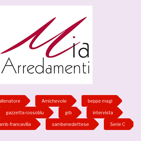
allenatore
Amichevole
beppe magi
gazzetta rossoblu
grb
intervista
amb-francavilla
sambenedettese
Serie C