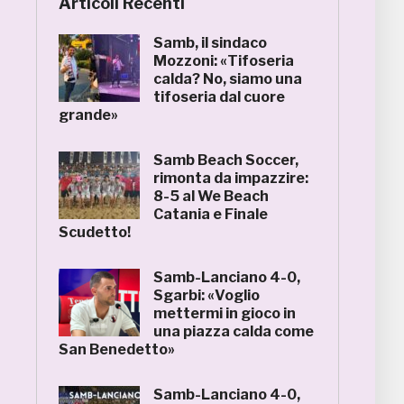
Articoli Recenti
Samb, il sindaco
Mozzoni: «Tifoseria
calda? No, siamo una
tifoseria dal cuore
grande»
Samb Beach Soccer,
rimonta da impazzire:
8-5 al We Beach
Catania e Finale
Scudetto!
Samb-Lanciano 4-0,
Sgarbi: «Voglio
mettermi in gioco in
una piazza calda come
San Benedetto»
Samb-Lanciano 4-0,