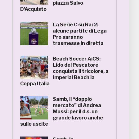
piazza Salvo
D’Acquisto
La Serie C su Rai 2:
alcune partite di Lega
Pro saranno
trasmesse in diretta
Beach Soccer AiCS:
Lido del Pescatore
conquista il tricolore, a
Imperial Beach la
Coppa Italia
Samb, il “doppio
mercato” di Andrea
Mussi: per il d.s. un
grande lavoro anche
sulle uscite