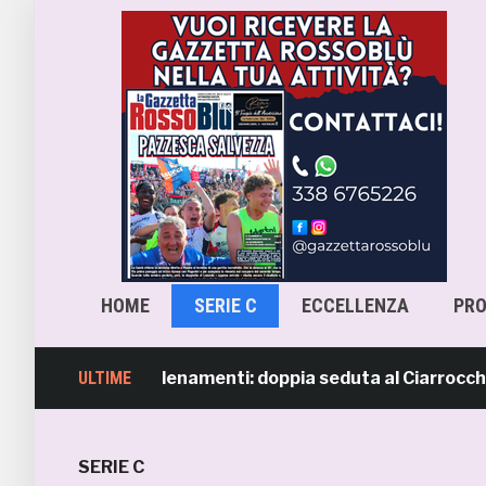
HOME
SERIE C
ECCELLENZA
PR
ripresi gli allenamenti: doppia seduta al Ciarrocchi. A pa
ULTIME
SERIE C