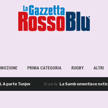
OMOZIONE
PRIMA CATEGORIA
RUGBY
ALTRI
rte Tunjov
La Samb smentisce notizie e ric
21 ore fa