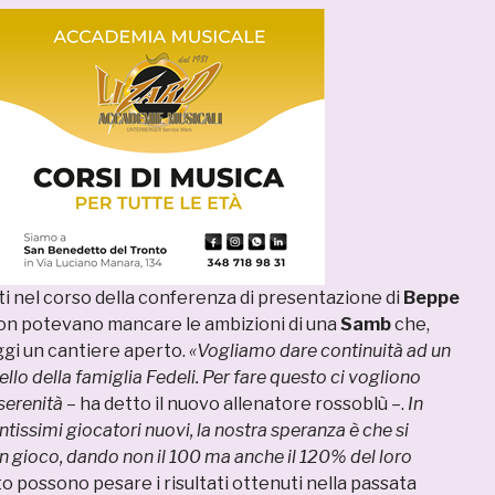
ati nel corso della conferenza di presentazione di
Beppe
 non potevano mancare le ambizioni di una
Samb
che,
gi un cantiere aperto.
«Vogliamo dare continuità ad un
lo della famiglia Fedeli. Per fare questo ci vogliono
serenità
– ha detto il nuovo allenatore rossoblù –.
In
tissimi giocatori nuovi, la nostra speranza è che si
n gioco, dando non il 100 ma anche il 120% del loro
to possono pesare i risultati ottenuti nella passata