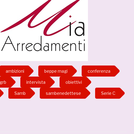
ambizioni
beppe magi
conferenza
grb
intervista
obiettivi
Samb
sambenedettese
Serie C