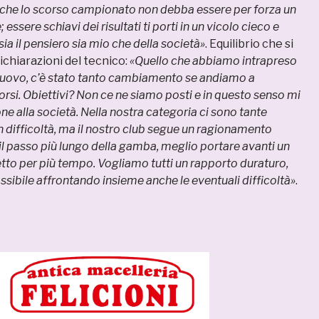
che lo scorso campionato non debba essere per forza un
essere schiavi dei risultati ti porti in un vicolo cieco e
ia il pensiero sia mio che della società»
. Equilibrio che si
dichiarazioni del tecnico:
«Quello che abbiamo intrapreso
ovo, c’è stato tanto cambiamento se andiamo a
orsi. Obiettivi? Non ce ne siamo posti e in questo senso mi
ne alla società. Nella nostra categoria ci sono tante
n difficoltà, ma il nostro club segue un ragionamento
e il passo più lungo della gamba, meglio portare avanti un
etto per più tempo. Vogliamo tutti un rapporto duraturo,
sibile affrontando insieme anche le eventuali difficoltà»
.