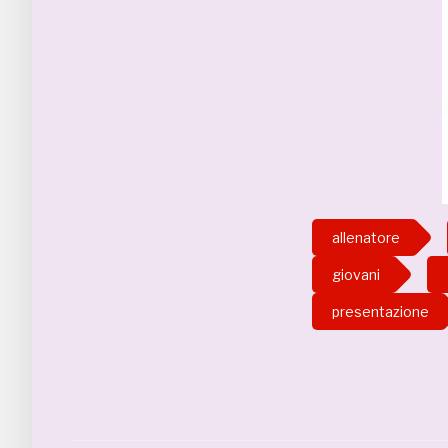
allenatore
giovani
presentazione