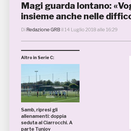
Magi guarda lontano: «Vo
insieme anche nelle diffic
Di
Redazione GRB
il
14 Luglio 2018 alle 16:29
Altro in Serie C:
Samb, ripresi gli
allenamenti: doppia
seduta al Ciarrocchi. A
parte Tunjov