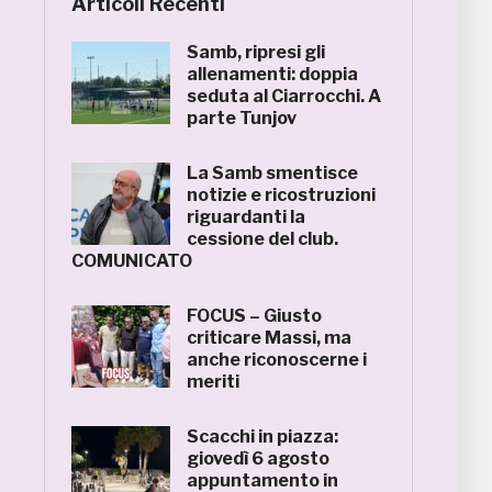
Articoli Recenti
Samb, ripresi gli
allenamenti: doppia
seduta al Ciarrocchi. A
parte Tunjov
La Samb smentisce
notizie e ricostruzioni
riguardanti la
cessione del club.
COMUNICATO
FOCUS – Giusto
criticare Massi, ma
anche riconoscerne i
meriti
Scacchi in piazza:
giovedì 6 agosto
appuntamento in