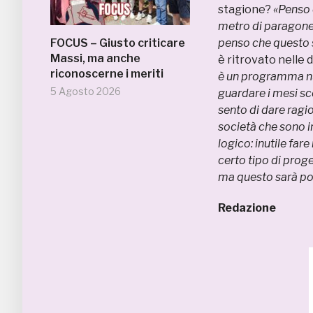
stagione?
«Penso 
metro di paragone; 
FOCUS – Giusto criticare
penso che questo s
Massi, ma anche
è ritrovato nelle 
riconoscerne i meriti
è un programma nu
5 Agosto 2026
guardare i mesi sc
sento di dare ragio
società che sono i
logico: inutile far
certo tipo di prog
ma questo sarà pos
Redazione