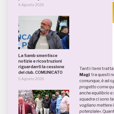
6 Agosto 2026
La Samb smentisce
notizie e ricostruzioni
riguardanti la cessione
Tanti i temi tratt
del club. COMUNICATO
Magi
: tra questi
5 Agosto 2026
comunque, è ad og
progetto come quel
anche equilibrio e 
squadra ci sono tan
vogliano mettere i
potenziale»
. Quan