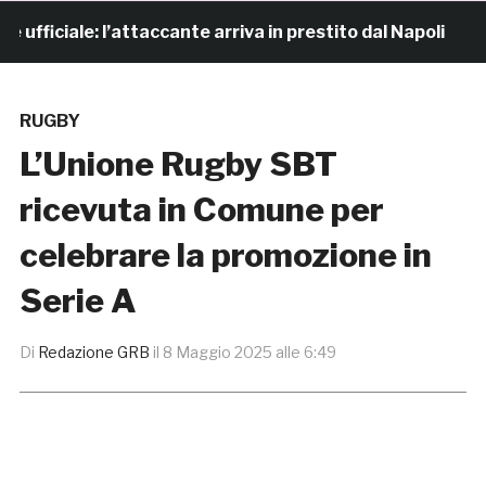
iciale: l’attaccante arriva in prestito dal Napoli
6 
RUGBY
L’Unione Rugby SBT
ricevuta in Comune per
celebrare la promozione in
Serie A
Di
Redazione GRB
il
8 Maggio 2025 alle 6:49