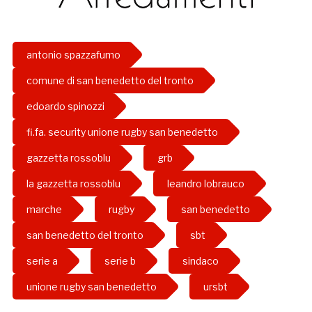
antonio spazzafumo
comune di san benedetto del tronto
edoardo spinozzi
fi.fa. security unione rugby san benedetto
gazzetta rossoblu
grb
la gazzetta rossoblu
leandro lobrauco
marche
rugby
san benedetto
san benedetto del tronto
sbt
serie a
serie b
sindaco
unione rugby san benedetto
ursbt