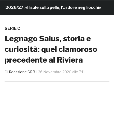
6/27: «Il sale sulla pelle, l’ardore negli occhi»
7 o
SERIE C
Legnago Salus, storia e
curiosità: quel clamoroso
precedente al Riviera
Di
Redazione GRB
il
26 Novembre 2020 alle 7:11