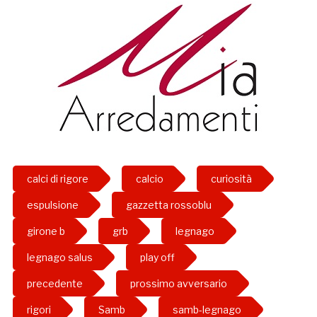
calci di rigore
calcio
curiosità
espulsione
gazzetta rossoblu
girone b
grb
legnago
legnago salus
play off
precedente
prossimo avversario
rigori
Samb
samb-legnago