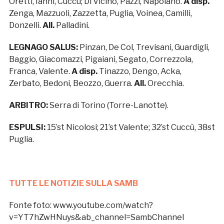
Oretti, Ianni, Cuccù; Di Vicino, Pazzi, Napolano.
A disp.
Zenga, Mazzuoli, Zazzetta, Puglia, Voinea, Camilli,
Donzelli.
All.
Palladini.
LEGNAGO SALUS:
Pinzan, De Col, Trevisani, Guardigli,
Baggio, Giacomazzi, Pigaiani, Segato, Correzzola,
Franca, Valente.
A disp.
Tinazzo, Dengo, Acka,
Zerbato, Bedoni, Beozzo, Guerra.
All.
Orecchia.
ARBITRO:
Serra di Torino (Torre-Lanotte).
ESPULSI:
15’st Nicolosi; 21’st Valente; 32’st Cuccù, 38st
Puglia.
TUTTE LE NOTIZIE SULLA SAMB
Fonte foto: www.youtube.com/watch?
v=YT7hZwHNuys&ab_channel=SambChannel