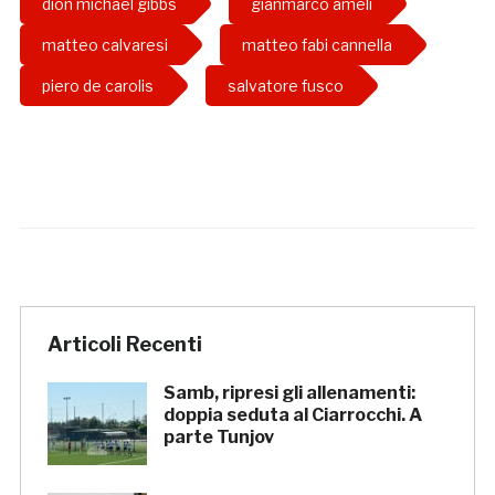
dion michael gibbs
gianmarco ameli
matteo calvaresi
matteo fabi cannella
piero de carolis
salvatore fusco
Articoli Recenti
Samb, ripresi gli allenamenti:
doppia seduta al Ciarrocchi. A
parte Tunjov