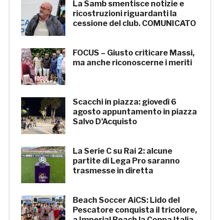
La Samb smentisce notizie e
ricostruzioni riguardanti la
cessione del club. COMUNICATO
FOCUS – Giusto criticare Massi,
ma anche riconoscerne i meriti
Scacchi in piazza: giovedì 6
agosto appuntamento in piazza
Salvo D’Acquisto
La Serie C su Rai 2: alcune
partite di Lega Pro saranno
trasmesse in diretta
Beach Soccer AiCS: Lido del
Pescatore conquista il tricolore,
a Imperial Beach la Coppa Italia