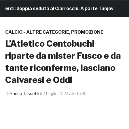
nti: doppia seduta al Ciarrocchi. A parte Tunjov
17 o
CALCIO - ALTRE CATEGORIE
,
PROMOZIONE
L’Atletico Centobuchi
riparte da mister Fusco e da
tante riconferme, lasciano
Calvaresi e Oddi
Di
Enrico Tassotti
il
2 Luglio 2022 alle 16:35