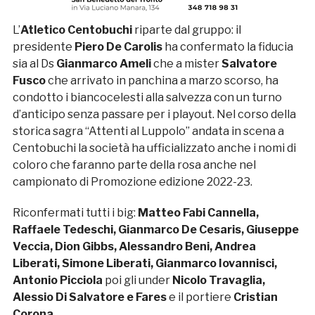
L’
Atletico Centobuchi
riparte dal gruppo: il
presidente
Piero De Carolis
ha confermato la fiducia
sia al Ds
Gianmarco Ameli
che a mister
Salvatore
Fusco
che arrivato in panchina a marzo scorso, ha
condotto i biancocelesti alla salvezza con un turno
d’anticipo senza passare per i playout. Nel corso della
storica sagra “Attenti al Luppolo” andata in scena a
Centobuchi la società ha ufficializzato anche i nomi di
coloro che faranno parte della rosa anche nel
campionato di Promozione edizione 2022-23.
Riconfermati tutti i big:
Matteo Fabi Cannella,
Raffaele Tedeschi, Gianmarco De Cesaris, Giuseppe
Veccia, Dion Gibbs, Alessandro Beni, Andrea
Liberati, Simone Liberati, Gianmarco Iovannisci,
Antonio Picciola
poi gli under
Nicolo Travaglia,
Alessio Di Salvatore e Fares
e il portiere
Cristian
Corona
.