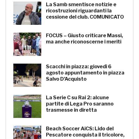
La Samb smentisce notizie e
ricostruzioni riguardanti la
cessione del club. COMUNICATO
FOCUS – Giusto criticare Massi,
ma anche riconoscerne i meriti
Scacchi in piazza: giovedì 6
agosto appuntamento in piazza
Salvo D’Acquisto
La Serie C su Rai 2: alcune
partite di Lega Pro saranno
trasmesse in diretta
Beach Soccer AiCS: Lido del
Pescatore conquista il tricolore,