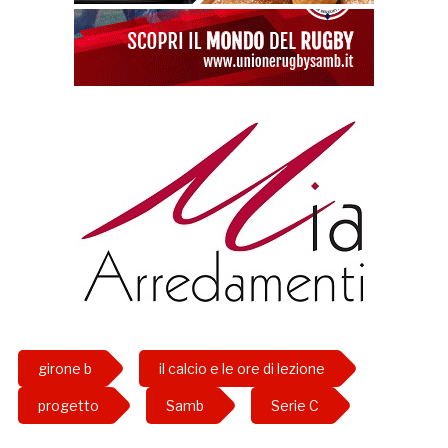
girone b
il calcio e le ore di lezione
progetto
Samb
Serie C