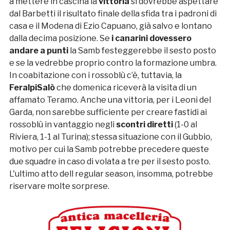
a mettere in cascina la
vittoria
si dovrebbe aspettare
dal Barbetti il risultato finale della sfida tra i padroni di
casa e il Modena di Ezio Capuano, già salvo e lontano
dalla decima posizione. Se
i canarini dovessero
andare a punti
la Samb festeggerebbe il sesto posto
e se la vedrebbe proprio contro la formazione umbra.
In coabitazione con i rossoblù c’è, tuttavia, la
FeralpiSalò
che domenica riceverà la visita di un
affamato Teramo. Anche una vittoria, per i Leoni del
Garda, non sarebbe sufficiente per creare fastidi ai
rossoblù in vantaggio negli
scontri diretti
(1-0 al
Riviera, 1-1 al Turina); stessa situazione con il Gubbio,
motivo per cui la Samb potrebbe precedere queste
due squadre in caso di volata a tre per il sesto posto.
L'ultimo atto dell regular season, insomma, potrebbe
riservare molte sorprese.