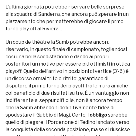
L’ultima giornata potrebbe riservare belle sorprese
alla squadra di Sanderra, che ancora può sperare in un
piazzamento che permetterebbe di giocare il prmo
turno play off al Riviera…
Un coup de théâtre la Samb potrebbe ancora
riservarlo, in questo finale di campionato, togliendosi
così una bella soddisfazione e dando ai propri
sostenitori un motivo per essere più ottimisti in ottica
playoff. Quello dell’arrivo in posizioni di vertice (3’-6’) è
un discorso ormai trito e ritrito: garantisce di
disputare il primo turno dei playoff tra le mura amiche
col beneficio di due risultati su tre. È un vantaggio non
indifferente e, seppur difficile, non è ancora tempo
che la Samb abbandoni definitivamente l’idea di
spodestare il Gubbio di Magi. Certo, l’
obbligo
sarebbe
quello di piegare il Pordenone di Tedino lanciato verso
la conquista della seconda posizione, ma se si riuscisse