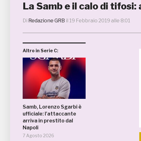
La Samb e il calo di tifosi:
Di
Redazione GRB
il
19 Febbraio 2019 alle 8:01
Altro in Serie C:
Samb, Lorenzo Sgarbi è
ufficiale: l’attaccante
arriva in prestito dal
Napoli
7 Agosto 2026