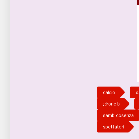
calcio
d
girone b
samb-cosenza
spettatori