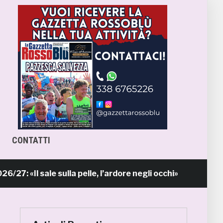
CONTATTI
l sale sulla pelle, l’ardore negli occhi»
Pr
14 ore fa