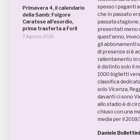
spesso i paganti a
Primavera 4, il calendario
che in passato er
della Samb: Folgore
Caratese all’esordio,
passata stagione, 
prima trasferta a Forlì
presentati meno d
7 Agosto 2026
quest’anno, invece
gli abbonamenti so
di presenze si è a
rallentamento in c
è distinto solo il
1000 biglietti ven
classifica dedicata
solo Vicenza, Reg
davanti ci sono Vi
allo stadio è di ci
chiuso con una med
media per il 2018/1
Daniele Bollettini