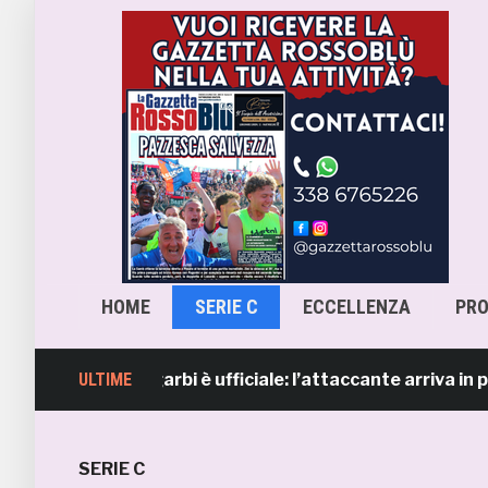
HOME
SERIE C
ECCELLENZA
PR
Lorenzo Sgarbi è ufficiale: l’attaccante arriva in prestito
ULTIME
SERIE C