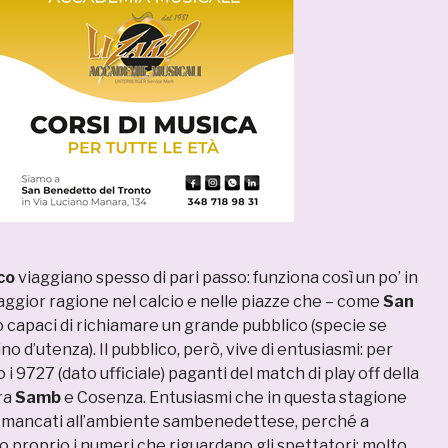
co
viaggiano spesso di pari passo: funziona così un po’ in
 maggior ragione nel calcio e nelle piazze che – come
San
 capaci di richiamare un grande pubblico (specie se
o d’utenza). Il pubblico, però, vive di entusiasmi: per
i 9727 (dato ufficiale) paganti del match di play off della
ra
Samb
e Cosenza. Entusiasmi che in questa stagione
mancati all’ambiente sambenedettese, perché a
 proprio i numeri che riguardano gli spettatori: molto