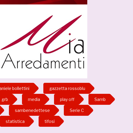
aniele bollettini
gazzetta rossoblu
grb
media
play off
Samb
sambenedettese
Serie C
statistica
tifosi