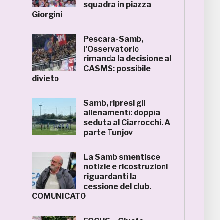
squadra in piazza
Giorgini
Pescara-Samb,
l’Osservatorio
rimanda la decisione al
CASMS: possibile
divieto
Samb, ripresi gli
allenamenti: doppia
seduta al Ciarrocchi. A
parte Tunjov
La Samb smentisce
notizie e ricostruzioni
riguardanti la
cessione del club.
COMUNICATO