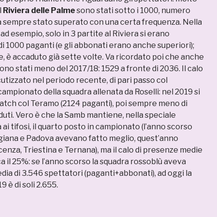
l
Riviera delle Palme
sono stati sotto i 1000, numero
a sempre stato superato con una certa frequenza. Nella
ad esempio, solo in 3 partite al Riviera si erano
i 1000 paganti (e gli abbonati erano anche superiori);
, è accaduto già sette volte. Va ricordato poi che anche
no stati meno del 2017/18: 1529 a fronte di 2036. Il calo
cutizzato nel periodo recente, di pari passo col
ampionato della squadra allenata da Roselli: nel 2019 si
 match col Teramo (2124 paganti), poi sempre meno di
duti. Vero è che la Samb mantiene, nella speciale
 ai tifosi, il quarto posto in campionato (l’anno scorso
giana e Padova avevano fatto meglio, quest’anno
cenza, Triestina e Ternana), ma il calo di presenze medie
rca il 25%: se l’anno scorso la squadra rossoblù aveva
ia di 3.546 spettatori (paganti+abbonati), ad oggi la
9 è di soli 2.655.