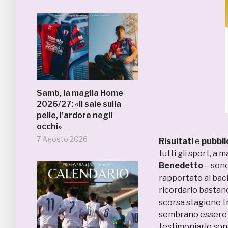
Samb, la maglia Home
2026/27: «Il sale sulla
pelle, l’ardore negli
occhi»
7 Agosto 2026
Risultati
e
pubbli
tutti gli sport, a
Benedetto
– sono
rapportato al bacin
ricordarlo bastano 
scorsa stagione t
sembrano essere 
testimoniarlo sono