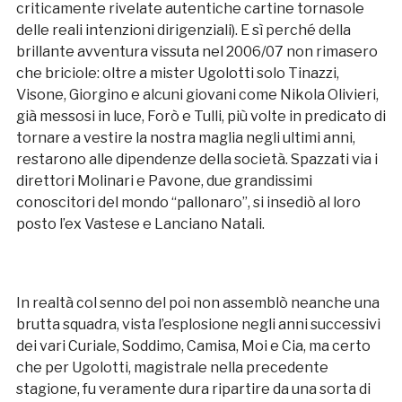
criticamente rivelate autentiche cartine tornasole
delle reali intenzioni dirigenziali). E sì perché della
brillante avventura vissuta nel 2006/07 non rimasero
che briciole: oltre a mister Ugolotti solo Tinazzi,
Visone, Giorgino e alcuni giovani come Nikola Olivieri,
già messosi in luce, Forò e Tulli, più volte in predicato di
tornare a vestire la nostra maglia negli ultimi anni,
restarono alle dipendenze della società. Spazzati via i
direttori Molinari e Pavone, due grandissimi
conoscitori del mondo “pallonaro”, si insediò al loro
posto l’ex Vastese e Lanciano Natali.
In realtà col senno del poi non assemblò neanche una
brutta squadra, vista l’esplosione negli anni successivi
dei vari Curiale, Soddimo, Camisa, Moi e Cia, ma certo
che per Ugolotti, magistrale nella precedente
stagione, fu veramente dura ripartire da una sorta di