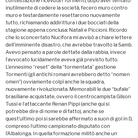
contestazione ricevuta i Tormenti, dopo aver tentato
inutilmente di cedere la società, fecero muro contro
muro e testardamente resettarono nuovamente
tutto, richiamando addirittura i due bocciati della
stagione appena conclusa: Natali e Piccioni. Ricordo
che lo sconcertato Nucifora mi avvisò a chiare lettere
dell’imminente disastro, che avrebbe travolto la Samb.
Avevo pensato a parole dettate dalla rabbia, invece
l’avvocato lucidamente aveva già previsto tutto.
L’ennesimo “reset” della “tormentata” gestione
Tormenti (gli antichi romani avrebbero detto “nomen
omen”) ovviamente colpì anche la squadra,
nuovamente rivoluzionata. Memorabili le due “bufale”
brasiliane acquistate, ovvero il centrocampista Gilson
Tussi e l’attaccante Renan Pippi (anche qui si
potrebbe dire di nome e di fatto), anche se
quest’ultimo poi si sarebbe affermato a suon di gol in D,
compreso l’ultimo campionato disputato con
l’Albalonga. In quella formazione militò anche un