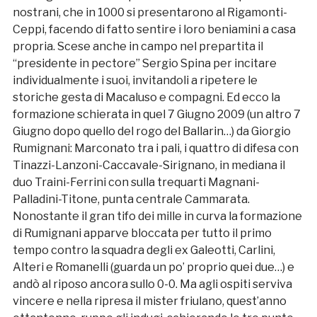
nostrani, che in 1000 si presentarono al Rigamonti-
Ceppi, facendo di fatto sentire i loro beniamini a casa
propria. Scese anche in campo nel prepartita il
“presidente in pectore” Sergio Spina per incitare
individualmente i suoi, invitandoli a ripetere le
storiche gesta di Macaluso e compagni. Ed ecco la
formazione schierata in quel 7 Giugno 2009 (un altro 7
Giugno dopo quello del rogo del Ballarin…) da Giorgio
Rumignani: Marconato tra i pali, i quattro di difesa con
Tinazzi-Lanzoni-Caccavale-Sirignano, in mediana il
duo Traini-Ferrini con sulla trequarti Magnani-
Palladini-Titone, punta centrale Cammarata.
Nonostante il gran tifo dei mille in curva la formazione
di Rumignani apparve bloccata per tutto il primo
tempo contro la squadra degli ex Galeotti, Carlini,
Alteri e Romanelli (guarda un po’ proprio quei due…) e
andò al riposo ancora sullo 0-0. Ma agli ospiti serviva
vincere e nella ripresa il mister friulano, quest’anno