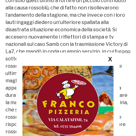
con solo quest’ultimo a fornire un piccolo contributo
alla causa rossoblù, che di fatto non risollevarono
l’andamento della stagione, ma che invece con i loro
lauti ingaggi diedero un’ulteriore spallata alla
disastrata situazione economica della società. Si
accesero nuovamente i riflettori di stampa e tv
nazionali sul caso Samb con la trasmissione Victory di
La7, che mandò in onda un ampio servizio, in cui furono
sottolineate le disagiate condizioni dei calciatori
X
rossoblù, tra cui il giovane Ciro Sirignano, che nelle
ultime stagioni ci siamo ritrovati di fronte con le
maglie del Santarcangelo e della Vecomp Verona,
appena ripescata in C. Mister D’Adderio ebbe poca
durata, perché quando i Tormenti decisero di passare
la mano all’imprenditore edile cuprense Sergio Spina,
che sarebbe divenuto il successivo presidente
rossoblù, questi si rivolse a quel vecchio “guru” che
risponde al nome di Giorgio Rumignani, ex calciatore
rossoblù negli anni Sessanta ed artefice della