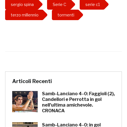
sergio spina
Serie C
serie c1
terzo millennio
tormenti
Articoli Recenti
Samb-Lanciano 4-0: Faggioli (2),
Candellori e Perrotta in gol
nell’ultima amichevole.
CRONACA
Samb-Lanciano 4-0: in gol