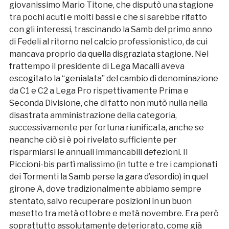
giovanissimo Mario Titone, che disputò una stagione
tra pochi acuti e molti bassi e che si sarebbe rifatto
con gli interessi, trascinando la Samb del primo anno
di Fedeli al ritorno nel calcio professionistico, da cui
mancava proprio da quella disgraziata stagione. Nel
frattempo il presidente di Lega Macalli aveva
escogitato la “genialata” del cambio di denominazione
da C1 e C2 a Lega Pro rispettivamente Prima e
Seconda Divisione, che di fatto non mutò nulla nella
disastrata amministrazione della categoria,
successivamente per fortuna riunificata, anche se
neanche ciò si è poi rivelato sufficiente per
risparmiarsi le annuali immancabili defezioni. Il
Piccioni-bis partì malissimo (in tutte e tre i campionati
dei Tormenti la Samb perse la gara d’esordio) in quel
girone A, dove tradizionalmente abbiamo sempre
stentato, salvo recuperare posizioni in un buon
mesetto tra metà ottobre e metà novembre. Era però
soprattutto assolutamente deteriorato, come già