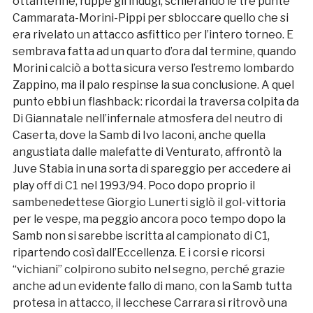
ottantenne, ruppe gli indugi, schierando le tre punte
Cammarata-Morini-Pippi per sbloccare quello che si
era rivelato un attacco asfittico per l’intero torneo. E
sembrava fatta ad un quarto d’ora dal termine, quando
Morini calciò a botta sicura verso l’estremo lombardo
Zappino, ma il palo respinse la sua conclusione. A quel
punto ebbi un flashback: ricordai la traversa colpita da
Di Giannatale nell’infernale atmosfera del neutro di
Caserta, dove la Samb di Ivo Iaconi, anche quella
angustiata dalle malefatte di Venturato, affrontò la
Juve Stabia in una sorta di spareggio per accedere ai
play off di C1 nel 1993/94. Poco dopo proprio il
sambenedettese Giorgio Lunerti siglò il gol-vittoria
per le vespe, ma peggio ancora poco tempo dopo la
Samb non si sarebbe iscritta al campionato di C1,
ripartendo così dall’Eccellenza. E i corsi e ricorsi
“vichiani” colpirono subito nel segno, perché grazie
anche ad un evidente fallo di mano, con la Samb tutta
protesa in attacco, il lecchese Carrara si ritrovò una