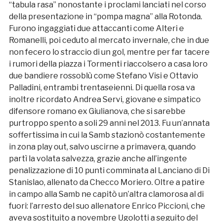
“tabula rasa” nonostante i proclami lanciati nel corso
della presentazione in “pompa magna” alla Rotonda.
Furono ingaggiati due attaccanti come Alteri e
Romanelli, poi ceduto al mercato invernale, che in due
non fecero lo straccio di un gol, mentre per far tacere
i rumori della piazza i Tormenti riaccolsero a casa loro
due bandiere rossoblù come Stefano Visi e Ottavio
Palladini, entrambi trentaseienni. Di quella rosa va
inoltre ricordato Andrea Servi, giovane e simpatico
difensore romano ex Giulianova, che si sarebbe
purtroppo spento a soli 29 anni nel 2013. Fu un’annata
soffertissima in cui la Samb stazionò costantemente
in zona play out, salvo uscirne a primavera, quando
partì la volata salvezza, grazie anche all’ingente
penalizzazione di 10 punti comminata al Lanciano di Di
Stanislao, allenato da Checco Moriero. Oltre a patire
in campo alla Samb ne capitò un’altra clamorosa al di
fuori: l’arresto del suo allenatore Enrico Piccioni, che
aveva sostituito a novembre Ugolotti a seguito del