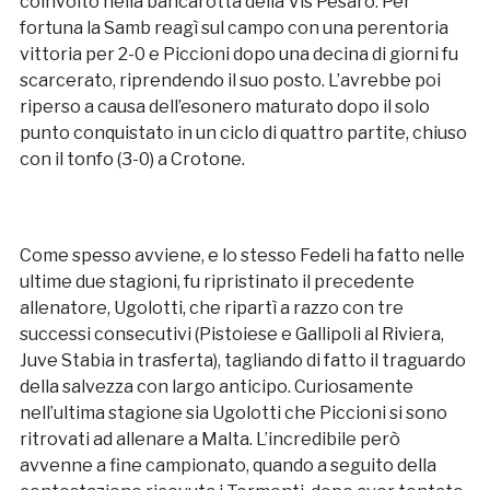
coinvolto nella bancarotta della Vis Pesaro. Per
fortuna la Samb reagì sul campo con una perentoria
vittoria per 2-0 e Piccioni dopo una decina di giorni fu
scarcerato, riprendendo il suo posto. L’avrebbe poi
riperso a causa dell’esonero maturato dopo il solo
punto conquistato in un ciclo di quattro partite, chiuso
con il tonfo (3-0) a Crotone.
Come spesso avviene, e lo stesso Fedeli ha fatto nelle
ultime due stagioni, fu ripristinato il precedente
allenatore, Ugolotti, che ripartì a razzo con tre
successi consecutivi (Pistoiese e Gallipoli al Riviera,
Juve Stabia in trasferta), tagliando di fatto il traguardo
della salvezza con largo anticipo. Curiosamente
nell’ultima stagione sia Ugolotti che Piccioni si sono
ritrovati ad allenare a Malta. L’incredibile però
avvenne a fine campionato, quando a seguito della