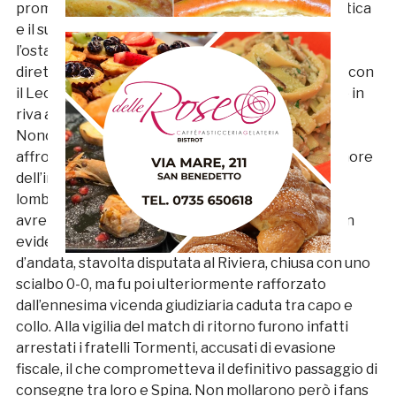
promozione in C1 del 1990/91. Col suo calcio all’antica
e il suo proverbiale motto di gettare il cuore oltre
l’ostacolo la Samb evitò almeno la retrocessione
diretta, lasciata al Legnano, giungendo al play out con
il Lecco, contro il quale in campionato aveva vinto in
riva al lago (1-0) e impattato al Riviera (0-0).
Nonostante le grosse avversità di tutti i tipi
affrontate c’era fiducia nel nostro ambiente, memore
dell’impresa di soli tre anni prima contro un’altra
lombarda, il Lumezzane, ma gli eventi purtroppo
avrebbero decisamente assunto un’altra piega. Un
evidente campanello d’allarme squillò nella sfida
d’andata, stavolta disputata al Riviera, chiusa con uno
scialbo 0-0, ma fu poi ulteriormente rafforzato
dall’ennesima vicenda giudiziaria caduta tra capo e
collo. Alla vigilia del match di ritorno furono infatti
arrestati i fratelli Tormenti, accusati di evasione
fiscale, il che comprometteva il definitivo passaggio di
consegne tra loro e Spina. Non mollarono però i fans