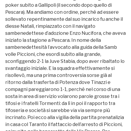
poker subito a Gallipoli (il secondo dopo quello di
Pescara). Ma andiamo con ordine, perché ad essere
sollevato repentinamente dal suo incarico fu anche il
diesse Natali, rimpiazzato con il navigato
sambenedettese d’adozione Enzo Nucifora, che aveva
iniziato la stagione a Pescara. In nome della
sambenedettesità l’avvocato alla guida della Samb
volle Piccioni, che esordì subito alla grande,
sconfiggendo 2-1 la Juve Stabia, dopo aver ribaltato lo
svantaggio iniziale. E la squadra effettivamente si
risollevò, ma una prima controversia sorse già al
ritorno dalla trasferta di Potenza dove Tinazzi e
compagni pareggiarono 1-1, perché nel corso di una
sosta in area di servizio volarono parole grosse tra i
tifosi e i fratelli Tormenti: da lì in poi il rapporto tra
tifoseria e società si sarebbe via via sempre più
incrinato. Poi ecco alla vigilia della partita prenatalizia
in casa col Taranto il fattaccio dell’arresto di Piccioni,