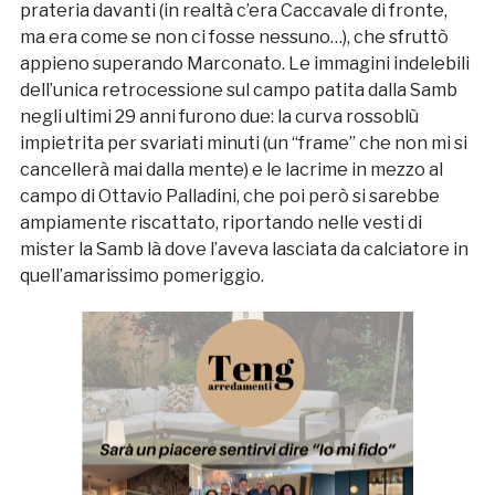
prateria davanti (in realtà c’era Caccavale di fronte,
ma era come se non ci fosse nessuno…), che sfruttò
appieno superando Marconato. Le immagini indelebili
dell’unica retrocessione sul campo patita dalla Samb
negli ultimi 29 anni furono due: la curva rossoblù
impietrita per svariati minuti (un “frame” che non mi si
cancellerà mai dalla mente) e le lacrime in mezzo al
campo di Ottavio Palladini, che poi però si sarebbe
ampiamente riscattato, riportando nelle vesti di
mister la Samb là dove l’aveva lasciata da calciatore in
quell’amarissimo pomeriggio.