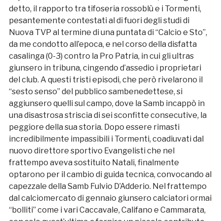
detto, il rapporto tra tifoseria rossoblù e i Tormenti,
pesantemente contestati al di fuori degli studi di
Nuova TVP al termine di una puntata di “Calcio e Sto”,
da me condotto all’epoca, e nel corso della disfatta
casalinga (0-3) contro la Pro Patria, in cui gli ultras
giunsero in tribuna, cingendo d’assedio i proprietari
del club. A questi tristi episodi, che però rivelarono il
“sesto senso” del pubblico sambenedettese, si
aggiunsero quelli sul campo, dove la Samb incappò in
una disastrosa striscia di sei sconfitte consecutive, la
peggiore della sua storia. Dopo essere rimasti
incredibilmente impassibili i Tormenti, coadiuvati dal
nuovo direttore sportivo Evangelisti che nel
frattempo aveva sostituito Natali, finalmente
optarono per il cambio di guida tecnica, convocando al
capezzale della Samb Fulvio D’Adderio. Nel frattempo
dal calciomercato di gennaio giunsero calciatori ormai
“bolliti” come i vari Caccavale, Califano e Cammarata,