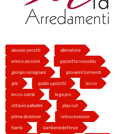
alessio perotti
allenatore
enrico piccioni
gazzetta rossoblu
giorgio rumignani
giovanni tormenti
grb
guido ugolotti
lecco
lecco-samb
lega pro
ottavio palladini
play out
prima divisione
retrocessione
Samb
sambenedettese