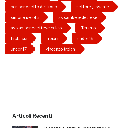
san benedetto del trono
settore giovanile
simone perotti
ss sambenedettese
ss sambenedettese calcio
Teramo
tirabassi
troiani
under 15
under 17
vincenzo troiani
Articoli Recenti