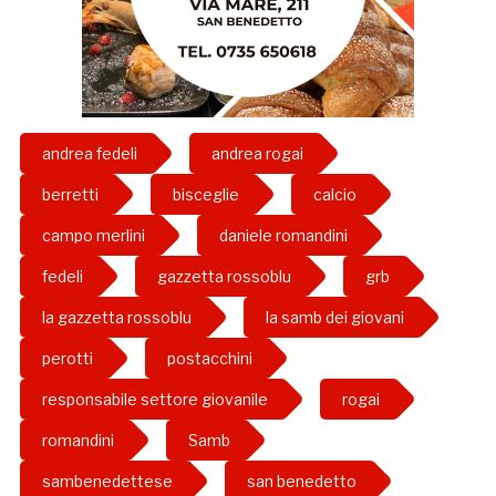
andrea fedeli
andrea rogai
berretti
bisceglie
calcio
campo merlini
daniele romandini
fedeli
gazzetta rossoblu
grb
la gazzetta rossoblu
la samb dei giovani
perotti
postacchini
responsabile settore giovanile
rogai
romandini
Samb
sambenedettese
san benedetto