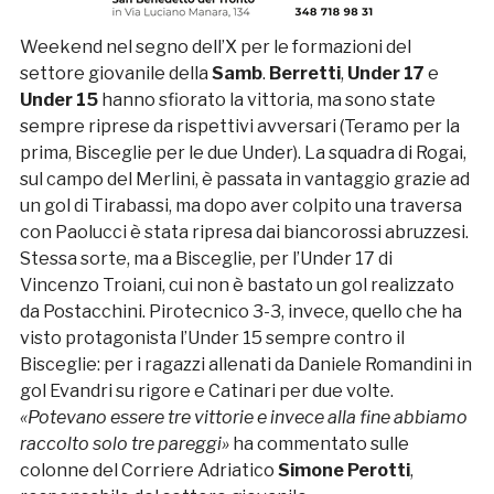
Weekend nel segno dell’X per le formazioni del
settore giovanile della
Samb
.
Berretti
,
Under 17
e
Under 15
hanno sfiorato la vittoria, ma sono state
sempre riprese da rispettivi avversari (Teramo per la
prima, Bisceglie per le due Under). La squadra di Rogai,
sul campo del Merlini, è passata in vantaggio grazie ad
un gol di Tirabassi, ma dopo aver colpito una traversa
con Paolucci è stata ripresa dai biancorossi abruzzesi.
Stessa sorte, ma a Bisceglie, per l’Under 17 di
Vincenzo Troiani, cui non è bastato un gol realizzato
da Postacchini. Pirotecnico 3-3, invece, quello che ha
visto protagonista l’Under 15 sempre contro il
Bisceglie: per i ragazzi allenati da Daniele Romandini in
gol Evandri su rigore e Catinari per due volte.
«Potevano essere tre vittorie e invece alla fine abbiamo
raccolto solo tre pareggi»
ha commentato sulle
colonne del Corriere Adriatico
Simone Perotti
,