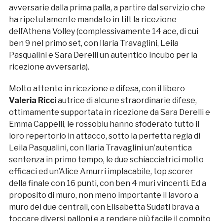
avversarie dalla prima palla, a partire dal servizio che
ha ripetutamente mandato in tilt la ricezione
dell’Athena Volley (complessivamente 14 ace, di cui
ben 9 nel primo set, con Ilaria Travaglini, Leila
Pasqualini e Sara Derelli un autentico incubo per la
ricezione avversaria).
Molto attente in ricezione e difesa, con il libero
Valeria Ricci
autrice di alcune straordinarie difese,
ottimamente supportata in ricezione da Sara Derelli e
Emma Cappelli, le rossoblu hanno sfoderato tutto il
loro repertorio in attacco, sotto la perfetta regia di
Leila Pasqualini, con Ilaria Travaglini un’autentica
sentenza in primo tempo, le due schiacciatrici molto
efficaci ed un’Alice Amurri implacabile, top scorer
della finale con 16 punti, con ben 4 muri vincenti. Ed a
proposito di muro, non meno importante il lavoro a
muro dei due centrali, con Elisabetta Sudati brava a
toccare diversi palloni e a rendere più facile il compito