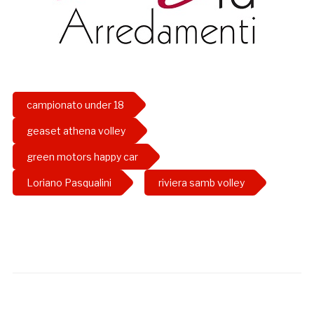
campionato under 18
geaset athena volley
green motors happy car
Loriano Pasqualini
riviera samb volley