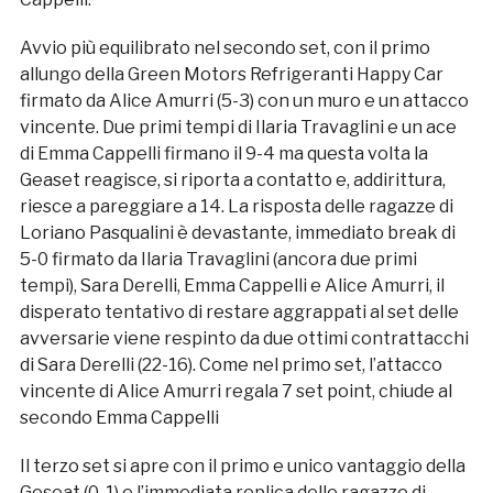
Avvio più equilibrato nel secondo set, con il primo
allungo della Green Motors Refrigeranti Happy Car
firmato da Alice Amurri (5-3) con un muro e un attacco
vincente. Due primi tempi di Ilaria Travaglini e un ace
di Emma Cappelli firmano il 9-4 ma questa volta la
Geaset reagisce, si riporta a contatto e, addirittura,
riesce a pareggiare a 14. La risposta delle ragazze di
Loriano Pasqualini è devastante, immediato break di
5-0 firmato da Ilaria Travaglini (ancora due primi
tempi), Sara Derelli, Emma Cappelli e Alice Amurri, il
disperato tentativo di restare aggrappati al set delle
avversarie viene respinto da due ottimi contrattacchi
di Sara Derelli (22-16). Come nel primo set, l’attacco
vincente di Alice Amurri regala 7 set point, chiude al
secondo Emma Cappelli
Il terzo set si apre con il primo e unico vantaggio della
Geseat (0-1) e l’immediata replica delle ragazze di