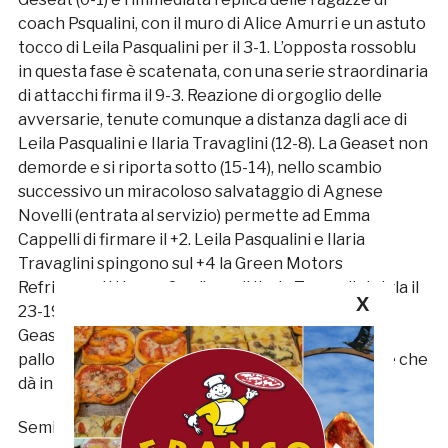
coach Psqualini, con il muro di Alice Amurri e un astuto
tocco di Leila Pasqualini per il 3-1. L’opposta rossoblu
in questa fase è scatenata, con una serie straordinaria
di attacchi firma il 9-3. Reazione di orgoglio delle
avversarie, tenute comunque a distanza dagli ace di
Leila Pasqualini e Ilaria Travaglini (12-8). La Geaset non
demorde e si riporta sotto (15-14), nello scambio
successivo un miracoloso salvataggio di Agnese
Novelli (entrata al servizio) permette ad Emma
Cappelli di firmare il +2. Leila Pasqualini e Ilaria
Travaglini spingono sul +4 la Green Motors
Refrigeranti Happy Car, l’ace di Ilaria Travaglini sigla il
X
23-19. Emma Cappelli regala tre match point, la
Geaset annulla i primi due, poi Alice Amurri in
pallonetto mette a terra la palla che vale il titolo e che
dà inizio alla festa.
Semifinale