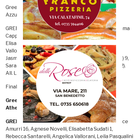
Green Motors Refrigeranti Happy Car – Isosoles
Azzurra Volley 3-0 (25-18, 25-21, 25-16)
GREEN MOTORS REFRIGERANTI HAPPY CAR: Emma
Cappelli 13, Alice Amurri 10, Agnese Novelli 1,
Elisabetta Sudati 3, Rebecca Santarelli, Angelica
Vallorani, Leila Pasqualini 7, Alessandra Colacarlo,
Jasmine Tassotti, Sofia Alesiani, Ilaria Travaglini (k) 9,
Sara Derelli 10, Valeria Ricci (l1), Rachele Ciancio (l2).
All. Loriano Pasqualini
Finale 1°-2° posto
Green Motors Refrigeranti Happy Car – Geaset
Athena Volley 3-0 (25-9, 25-18, 25-23)
GREEN MOTORS REFRIGERANTI HAPPY CAR
: Alice
Amurri 16, Agnese Novelli, Elisabetta Sudati 1,
Rebecca Santarelli, Angelica Vallorani, Leila Pasqualini