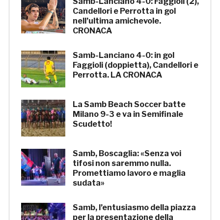
Samb-Lanciano 4-0: Faggioli (2),
Candellori e Perrotta in gol
nell’ultima amichevole.
CRONACA
Samb-Lanciano 4-0: in gol
Faggioli (doppietta), Candellori e
Perrotta. LA CRONACA
La Samb Beach Soccer batte
Milano 9-3 e va in Semifinale
Scudetto!
Samb, Boscaglia: «Senza voi
tifosi non saremmo nulla.
Promettiamo lavoro e maglia
sudata»
Samb, l’entusiasmo della piazza
per la presentazione della