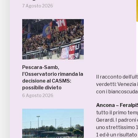
7 Agosto 2026
Pescara-Samb,
l’Osservatorio rimanda la
Il racconto dell’u
decisione al CASMS:
verdetti: Venezia i
possibile divieto
con i biancoscuda
6 Agosto 2026
Ancona – Feralpi
tutto il primo tem
Gerardi. I padron
uno strettissimo 1 
1 ed è un risulta