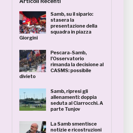
Articoli Recenti
Samb, su il sipario:
stasera la
presentazione della
squadra in piazza
Giorgini
Pescara-Samb,
l’Osservatorio
rimanda la decisione al
CASMS: possibile
divieto
Samb, ripresi gli
allenamenti: doppia
seduta al Ciarrocchi. A
parte Tunjov
La Samb smentisce
notizie e ricostruzioni