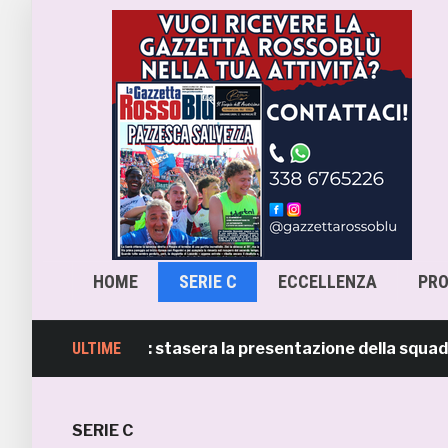
HOME
SERIE C
ECCELLENZA
PR
 su il sipario: stasera la presentazione della squadra in p
ULTIME
SERIE C