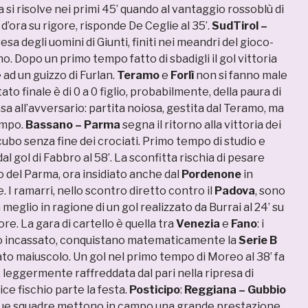
a si risolve nei primi 45’ quando al vantaggio rossoblù di
 d’ora su rigore, risponde De Ceglie al 35’.
SudTirol –
resa degli uomini di Giunti, finiti nei meandri del gioco-
. Dopo un primo tempo fatto di sbadigli il gol vittoria
e ad un guizzo di Furlan.
Teramo
e
Forlì
non si fanno male
ltato finale è di 0 a 0 figlio, probabilmente, della paura di
 all’avversario: partita noiosa, gestita dal Teramo, ma
ampo.
Bassano – Parma
segna il ritorno alla vittoria dei
ncubo senza fine dei crociati. Primo tempo di studio e
l gol di Fabbro al 58’. La sconfitta rischia di pesare
 del Parma, ora insidiato anche dal
Pordenone
in
 I ramarri, nello scontro diretto contro il
Padova
, sono
a meglio in ragione di un gol realizzato da Burrai al 24’ su
re. La gara di cartello è quella tra
Venezia
e
Fano
: i
to incassato, conquistano matematicamente la
Serie B
o maiuscolo. Un gol nel primo tempo di Moreo al 38’ fa
, leggermente raffreddata dal pari nella ripresa di
ice fischio parte la festa.
Posticipo
:
Reggiana – Gubbio
 due squadre mettono in campo una grande prestazione