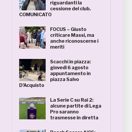
riguardanti la
cessione del club.
COMUNICATO
FOCUS – Giusto
criticare Massi, ma
anche riconoscerne i
meriti
Scacchi in piazza:
giovedì 6 agosto
appuntamento in
piazza Salvo
D’Acquisto
La Serie C su Rai 2:
alcune partite di Lega
Pro saranno
trasmesse in diretta