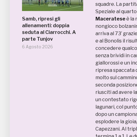
squadre. La partit
Speziale al quarto
Samb, ripresi gli
Maceratese
è la 
allenamenti: doppia
nongioco bolzanino
seduta al Ciarrocchi. A
arriva al 73’ grazi
parte Tunjov
e al Bonolis il risu
6 Agosto 2026
concedere qualcosa
senza brividi in c
giallorossi e un i
ripresa spaccata da
molto sul cammino
seconda posizione.
riusciti ad avere l
un contestato rigo
lagunari, col pun
dopo un campionat
esplodere la gioia
Capezzani. Al tripl
termina 1 a 1. Le