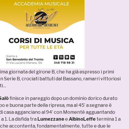
ltima giornata del girone B, che ha già espresso i primi
n Serie B, crociati battuti dal Bassano, ramarri vittoriosi
ti…
Salò
finisce in pareggio dopo un dominio dorico durato
po e buona parte della ripresa, ma al 45’ a segnare è
i di casa agganciano al 94’ con Momentè agguantando
a 1. La disfida tra
Lumezzane
e
AlbinoLeffe
termina 1 a
to che accontenta, fondamentalmente, tutte e due le