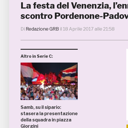
La festa del Venenzia, l’e
scontro Pordenone-Pado
Di
Redazione GRB
il
18 Aprile 2017 alle 21:58
Altro in Serie C:
Samb, su il sipario:
stasera la presentazione
della squadra in piazza
Giorgini