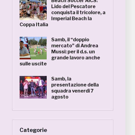
Beach Soccer AiCS:
Lido del Pescatore
conquista il tricolore, a
Imperial Beach la
Coppa Italia
Samb, il “doppio
mercato” di Andrea
Mussi: per il d.s. un
grande lavoro anche
sulle uscite
Samb, la
presentazione della
squadra venerdì 7
agosto
Categorie