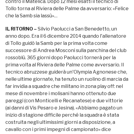
contro il Matelica. Dopo 12 mesi esatti il tecnico di
Tollo torna al Riviera delle Palme da avversario: «Felice
che la Samb sia lassù»…
IL RITORNO –
Silvio Paolucci a San Benedetto, un
anno dopo. Era il 6 dicembre 2014 quando l'allenatore
di Tollo guidò la Samb per la prima volta come
successore di Andrea Mosconi sulla panchina del club
rossoblù. 365 giorni dopo Paolucci tornerà per la
prima volta al Riviera delle Palme come avversario. Il
tecnico abruzzese guiderà un'Olympia Agnonese che,
nelle ultime giornate, ha tenuto un ruolino di marcia da
far invidia a squadre che militano in zona play off: nel
mese di novembre i molisani hanno ottenuto due
pareggi (con Monticelli e Recanatese) e due vittorie
(ai danni di Vis Pesaro e Jesina). «Abbiamo pagato un
inizio di stagione difficile perché la squadra è stata
costruita negli ultimissimi giorni a disposizione, a
cavallo con i primi impegni di campionato» dice