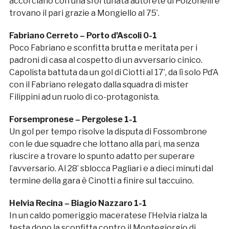
accorciano con una sfortunata autorete di Polzonelli e
trovano il pari grazie a Mongiello al 75’.
Fabriano Cerreto – Porto d’Ascoli 0-1
Poco Fabriano e sconfitta brutta e meritata per i
padroni di casa al cospetto di un avversario cinico.
Capolista battuta da un gol di Ciotti al 17’, da lì solo Pd’A
con il Fabriano relegato dalla squadra di mister
Filippini ad un ruolo di co-protagonista.
Forsempronese – Pergolese 1-1
Un gol per tempo risolve la disputa di Fossombrone
con le due squadre che lottano alla pari, ma senza
riuscire a trovare lo spunto adatto per superare
l’avversario. Al 28’ sblocca Pagliari e a dieci minuti dal
termine della gara è Cinotti a finire sul taccuino.
Helvia Recina – Biagio Nazzaro 1-1
In un caldo pomeriggio maceratese l’Helvia rialza la
testa dopo la sconfitta contro il Montegiorgio di