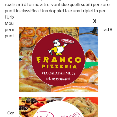
realizzati è fermo a tre, ventidue quelli subiti per zero
punti in classifica. Una doppietta e una tripletta per
l’Urbania, per sbarazzare il leggero avversario:
X
Mounssif (24’ e 52) e Pagliardini (63’, 68’, 91’)
permettono al club di tirare un sospiro portandosi ad 8
punti in classifica.
Commenti