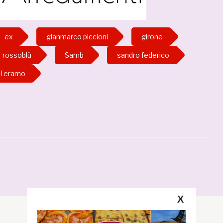
ex
gianmarco piccioni
girone
rossoblù
Samb
sandro federico
Teramo
X
Segui la GRB