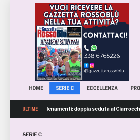
HOME
SERIE C
ECCELLENZA
PR
 ripresi gli allenamenti: doppia seduta al Ciarrocchi. A pa
ULTIME
SERIE C