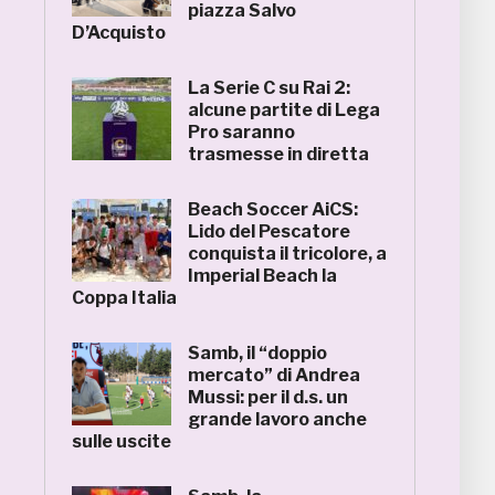
piazza Salvo
D’Acquisto
La Serie C su Rai 2:
alcune partite di Lega
Pro saranno
trasmesse in diretta
Beach Soccer AiCS:
Lido del Pescatore
conquista il tricolore, a
Imperial Beach la
Coppa Italia
Samb, il “doppio
mercato” di Andrea
Mussi: per il d.s. un
grande lavoro anche
sulle uscite