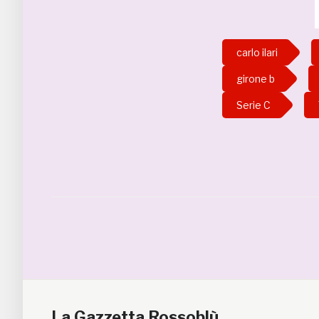
carlo ilari
girone b
Serie C
La Gazzetta Rossoblù