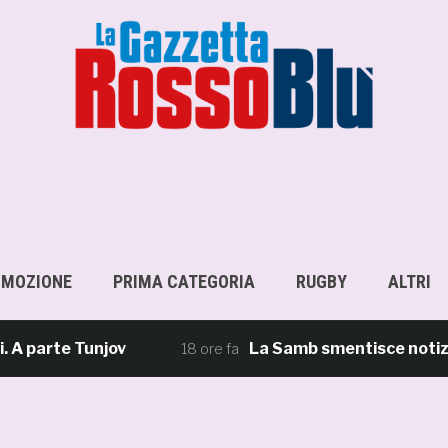
OMOZIONE
PRIMA CATEGORIA
RUGBY
ALTRI
rte Tunjov
La Samb smentisce notizie e ri
18 ore fa