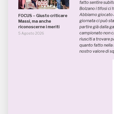
fatto sentire subi
Bolzano i tifosi c
Abbiamo giocato al
FOCUS – Giusto criticare
giornata ci può st
Massi, ma anche
riconoscerne i meriti
partire già dalla g
campionato non ci 
5 Agosto 2026
riusciti a trovare
quanto fatto nella
nostro valore di s