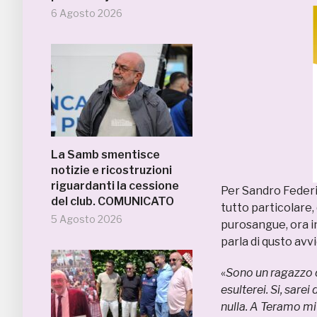
6 Agosto 2026
La Samb smentisce
notizie e ricostruzioni
riguardanti la cessione
Per Sandro Federic
del club. COMUNICATO
tutto particolare
5 Agosto 2026
purosangue, ora in
parla di qusto avv
«
Sono un ragazzo d
esulterei. Si, sar
nulla. A Teramo m