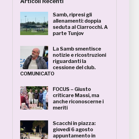
Articoli Recenti
Samb, ripresi gli
allenamenti: doppia
seduta al Ciarrocchi. A
parte Tunjov
La Samb smentisce
notizie e ricostruzioni
riguardanti la
cessione del club.
COMUNICATO
FOCUS – Giusto
criticare Massi, ma
anche riconoscerne i
meriti
Scacchi in piazza:
giovedì 6 agosto
appuntamento in