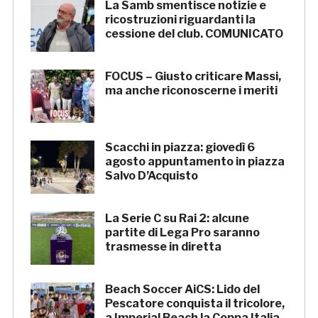
La Samb smentisce notizie e
ricostruzioni riguardanti la
cessione del club. COMUNICATO
FOCUS – Giusto criticare Massi,
ma anche riconoscerne i meriti
Scacchi in piazza: giovedì 6
agosto appuntamento in piazza
Salvo D’Acquisto
La Serie C su Rai 2: alcune
partite di Lega Pro saranno
trasmesse in diretta
Beach Soccer AiCS: Lido del
Pescatore conquista il tricolore,
a Imperial Beach la Coppa Italia