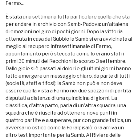
Fermo…
È stata una settimana tutta particolare quella che sta
per andare in archivio con Samb-Padova: un'altalena
di emozioni nel giro di pochi giorni. Dopo la vittoria
ottenuta in casa del Gubbio la Samb si era avvicinata al
meglio al recupero infrasettimanale di Fermo,
appuntamento però steccato come lo erano stati i
primi 30 minuti del Recchioni lo scorso 3 settembre.
Dalle gioie si è passati ai dolori e gli ultimi giorni hanno
fatto emergere un messaggio chiaro, da parte di tutti
(società, staff e tifosi): la Samb non può e non deve
essere quella vista a Fermo nei due spezzoni di partita
disputati a distanza di una quindicina di giorni. La
classifica, d'altra parte, parla di un'altra squadra, una
squadra che è riuscita ad ottenere nove punti in
quattro partite e a superare, pur con grande fatica, un
avversario ostico come la Feralpisalò: ora arriva un
altro test importante per la Samb. Al Riviera delle