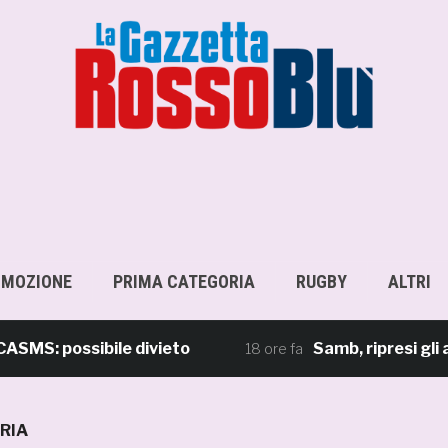
OMOZIONE
PRIMA CATEGORIA
RUGBY
ALTRI
 possibile divieto
Samb, ripresi gli allena
18 ore fa
RIA