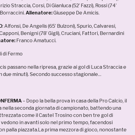
izio Straccia, Corsi, Di Gianluca (52’ Fazzi), Rossi (74’
 Borraccini.
All
enatore:
Giuseppe De Amicis.
O
: Alfonsi, De Angelis (65’ Bulzoni), Spurio, Calvaresi,
Capponi, Benigni (78’ Gigli), Cruciani, Fattori, Bernardini
atore:
Franco Amatucci.
li di Fermo
cis passano nella ripresa, grazie ai gol di Luca Straccia e
in due minuti). Secondo successo stagionale…
ONFERMA
– Dopo la bella prova in casa della Pro Calcio, il
 nella seconda giornata di campionato, battendo una
trezzata come il Castel Trosino con ben tre gol di
 si vedono in avanti solo nel primo tempo, facendosi
 con palla piazzata.La prima mezzora di gioco, nonostante