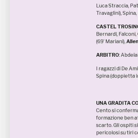
Luca Straccia, Patr
Travaglini), Spina,
CASTEL TROSIN
Bernardi, Falconi, 
(69’ Mariani),
All
en
ARBITRO
: Abdela
I ragazzi di De Ami
Spina (doppietta 
UNA GRADITA C
Cento si conferma
formazione ben at
scarto. Gli ospiti
pericolosi su tiri