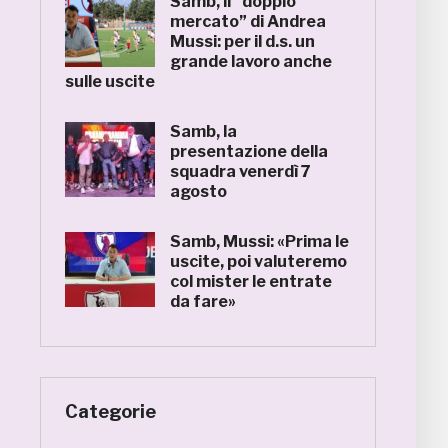
Samb, il “doppio
mercato” di Andrea
Mussi: per il d.s. un
grande lavoro anche
sulle uscite
Samb, la
presentazione della
squadra venerdì 7
agosto
Samb, Mussi: «Prima le
uscite, poi valuteremo
col mister le entrate
da fare»
Categorie