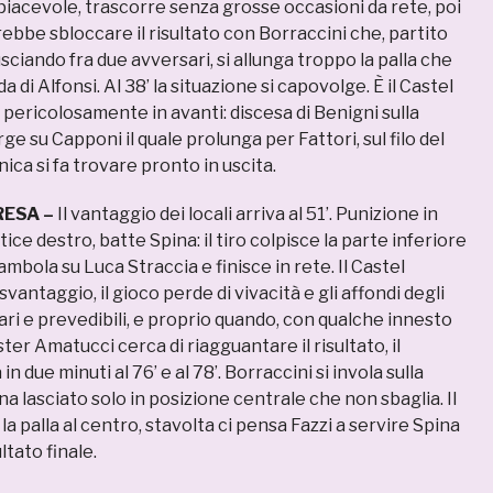
 piacevole, trascorre senza grosse occasioni da rete, poi
ebbe sbloccare il risultato con Borraccini che, partito
usciando fra due avversari, si allunga troppo la palla che
a di Alfonsi. Al 38’ la situazione si capovolge. È il Castel
 pericolosamente in avanti: discesa di Benigni sulla
e su Capponi il quale prolunga per Fattori, sul filo del
nica si fa trovare pronto in uscita.
RESA –
Il vantaggio dei locali arriva al 51’. Punizione in
ice destro, batte Spina: il tiro colpisce la parte inferiore
ambola su Luca Straccia e finisce in rete. Il Castel
vantaggio, il gioco perde di vivacità e gli affondi degli
ari e prevedibili, e proprio quando, con qualche innesto
ster Amatucci cerca di riagguantare il risultato, il
n due minuti al 76’ e al 78’. Borraccini si invola sulla
na lasciato solo in posizione centrale che non sbaglia. Il
a palla al centro, stavolta ci pensa Fazzi a servire Spina
ltato finale.