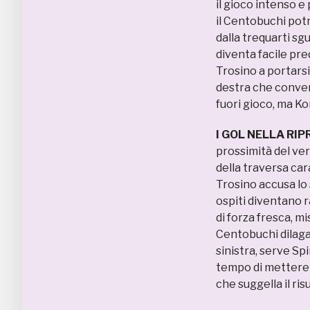
il gioco intenso e
il Centobuchi potr
dalla trequarti sg
diventa facile pred
Trosino a portarsi
destra che converg
fuori gioco, ma Ko
I GOL NELLA RIP
prossimità del vert
della traversa car
Trosino accusa lo s
ospiti diventano r
di forza fresca, mi
Centobuchi dilaga i
sinistra, serve Spi
tempo di mettere l
che suggella il risu