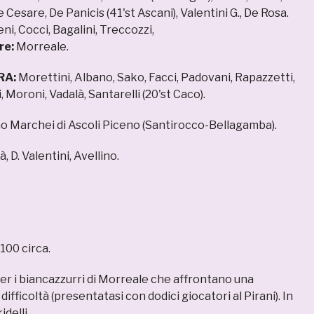
De Cesare, De Panicis (41'st Ascani), Valentini G., De Rosa.
ni, Cocci, Bagalini, Treccozzi,
re:
Morreale.
RA:
Morettini, Albano, Sako, Facci, Padovani, Rapazzetti,
, Moroni, Vadalà, Santarelli (20'st Caco).
o Marchei di Ascoli Piceno (Santirocco-Bellagamba).
, D. Valentini, Avellino.
100 circa.
er i biancazzurri di Morreale che affrontano una
ifficoltà (presentatasi con dodici giocatori al Pirani). In
idelli…