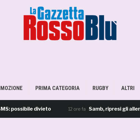
OMOZIONE
PRIMA CATEGORIA
RUGBY
ALTRI
sibile divieto
Samb, ripresi gli allenament
12 ore fa