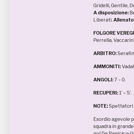
Gridelli, Gentile, 
A disposizione:
Be
Liberati.
Allenato
FOLGORE VEREG
Perrella, Vaccarini
ARBITRO:
Serafin
AMMONITI:
Vadalà
ANGOLI:
7 – 0.
RECUPERI:
1’ – 5’.
NOTE:
Spettatori 
Esordio agevole p
squadra in grande d
gol De Panicis e Gr