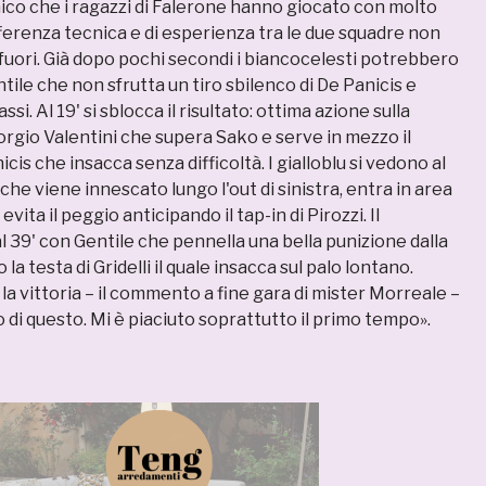
nico che i ragazzi di Falerone hanno giocato con molto
ferenza tecnica e di esperienza tra le due squadre non
fuori. Già dopo pochi secondi i biancocelesti potrebbero
ile che non sfrutta un tiro sbilenco di De Panicis e
ssi. Al 19' si sblocca il risultato: ottima azione sulla
iorgio Valentini che supera Sako e serve in mezzo il
cis che insacca senza difficoltà. I gialloblu si vedono al
 che viene innescato lungo l'out di sinistra, entra in area
vita il peggio anticipando il tap-in di Pirozzi. Il
l 39' con Gentile che pennella una bella punizione dalla
la testa di Gridelli il quale insacca sul palo lontano.
la vittoria – il commento a fine gara di mister Morreale –
 di questo. Mi è piaciuto soprattutto il primo tempo».