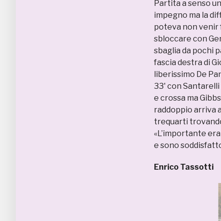
Partita a senso u
impegno ma la dif
poteva non venir 
sbloccare con Gent
sbaglia da pochi pa
fascia destra di G
liberissimo De Pani
33' con Santarelli
e crossa ma Gibbs e
raddoppio arriva a
trequarti trovando 
«L’importante era 
e sono soddisfatto
Enrico Tassotti