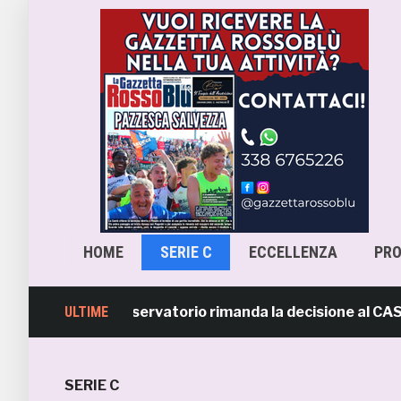
HOME
SERIE C
ECCELLENZA
PR
-Samb, l’Osservatorio rimanda la decisione al CASMS: pos
ULTIME
SERIE C