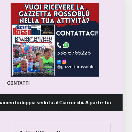
CONTATTI
i: doppia seduta al Ciarrocchi. A parte Tunjov
1 giorn