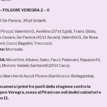
 FOLGORE VEREGRA 2 – 0
t De Panicis, 39’pt Gridelli.
:
Pirozzi, Valentini D., Avellino (37'st Egidi), Traini, Gibbs,
De Cesare, De Panicis (41'st Ascani), Valentini G., De Rosa.
ni, Cocci, Bagalini, Treccozzi,
re:
Morreale.
RA:
Morettini, Albano, Sako, Facci, Padovani, Rapazzetti,
, Moroni, Vadalà, Santarelli (20'st Caco).
o Marchei di Ascoli Piceno (Santirocco-Bellagamba).
camera i primi tre punti della stagione contro la
re Veregra, scesa al Pirani con soli dodici calciatori e
u 11.