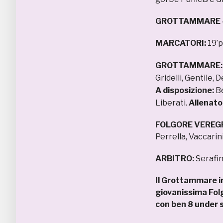
GROTTAMMARE –
MARCATORI:
19’p
GROTTAMMARE
Gridelli, Gentile, 
A disposizione:
Be
Liberati.
Allenato
FOLGORE VEREG
Perrella, Vaccarini
ARBITRO:
Serafin
Il Grottammare in
giovanissima Folgo
con ben 8 under s