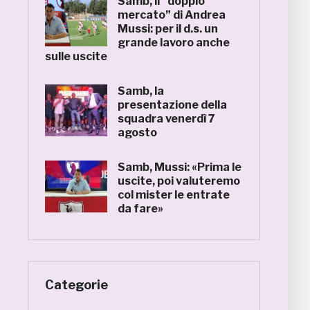
Samb, il “doppio
mercato” di Andrea
Mussi: per il d.s. un
grande lavoro anche
sulle uscite
Samb, la
presentazione della
squadra venerdì 7
agosto
Samb, Mussi: «Prima le
uscite, poi valuteremo
col mister le entrate
da fare»
Categorie