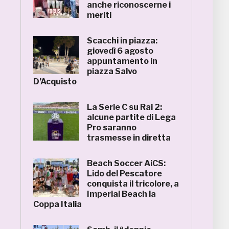
anche riconoscerne i
meriti
Scacchi in piazza:
giovedì 6 agosto
appuntamento in
piazza Salvo
D’Acquisto
La Serie C su Rai 2:
alcune partite di Lega
Pro saranno
trasmesse in diretta
Beach Soccer AiCS:
Lido del Pescatore
conquista il tricolore, a
Imperial Beach la
Coppa Italia