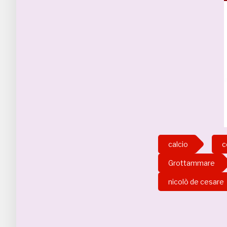
calcio
c
Grottammare
nicolò de cesare