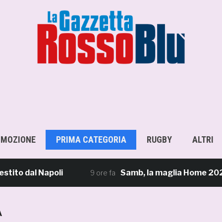
OMOZIONE
PRIMA CATEGORIA
RUGBY
ALTRI
o dal Napoli
Samb, la maglia Home 2026/27: «I
9 ore fa
A