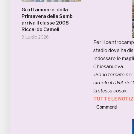
Grottammare: dalla
Primavera della Samb
arriva il classe 2008
Riccardo Cameli
9 Luglio 2026
Per il centrocampi
stadio dove ha dis
indossare le magli
Chiesanuova.
«Sono tornato per
circolo il DNA de
la stessa cosa»
.
TUTTE LE NOTI
Commenti