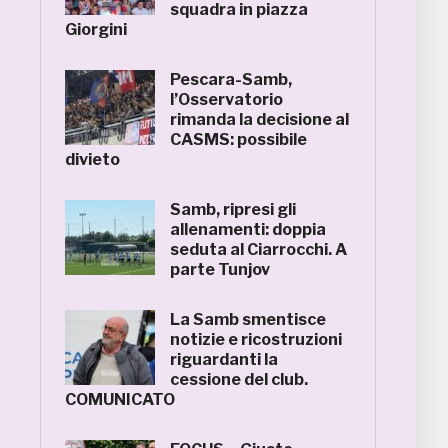
squadra in piazza
Giorgini
Pescara-Samb,
l’Osservatorio
rimanda la decisione al
CASMS: possibile
divieto
Samb, ripresi gli
allenamenti: doppia
seduta al Ciarrocchi. A
parte Tunjov
La Samb smentisce
notizie e ricostruzioni
riguardanti la
cessione del club.
COMUNICATO