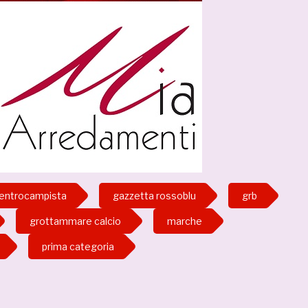
entrocampista
gazzetta rossoblu
grb
grottammare calcio
marche
prima categoria