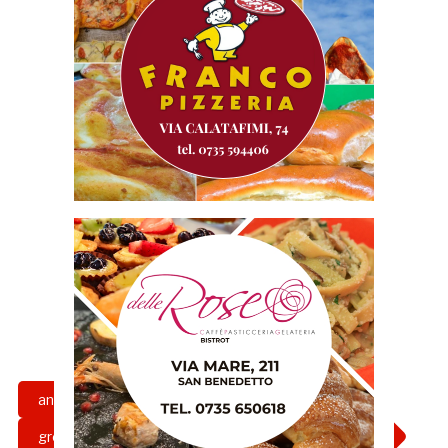
angelo cetera
giorgio rivosecchi
grottammare calcio
promozione girone b