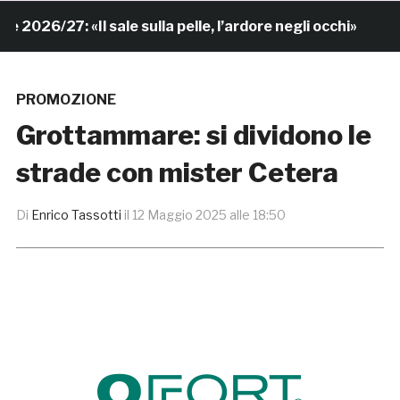
26/27: «Il sale sulla pelle, l’ardore negli occhi»
7 o
PROMOZIONE
Grottammare: si dividono le
strade con mister Cetera
Di
Enrico Tassotti
il
12 Maggio 2025 alle 18:50