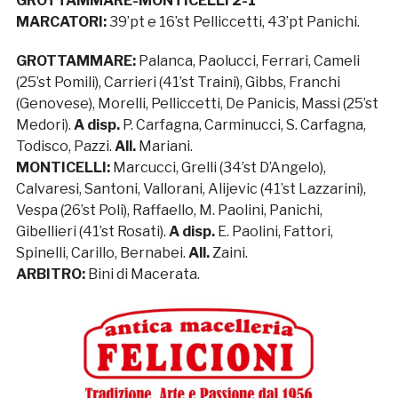
GROTTAMMARE-MONTICELLI 2-1
MARCATORI:
39’pt e 16’st Pelliccetti, 43’pt Panichi.
GROTTAMMARE:
Palanca, Paolucci, Ferrari, Cameli
(25’st Pomili), Carrieri (41’st Traini), Gibbs, Franchi
(Genovese), Morelli, Pelliccetti, De Panicis, Massi (25’st
Medori).
A disp.
P. Carfagna, Carminucci, S. Carfagna,
Todisco, Pazzi.
All.
Mariani.
MONTICELLI:
Marcucci, Grelli (34’st D’Angelo),
Calvaresi, Santoni, Vallorani, Alijevic (41’st Lazzarini),
Vespa (26’st Poli), Raffaello, M. Paolini, Panichi,
Gibellieri (41’st Rosati).
A disp.
E. Paolini, Fattori,
Spinelli, Carillo, Bernabei.
All.
Zaini.
ARBITRO:
Bini di Macerata.