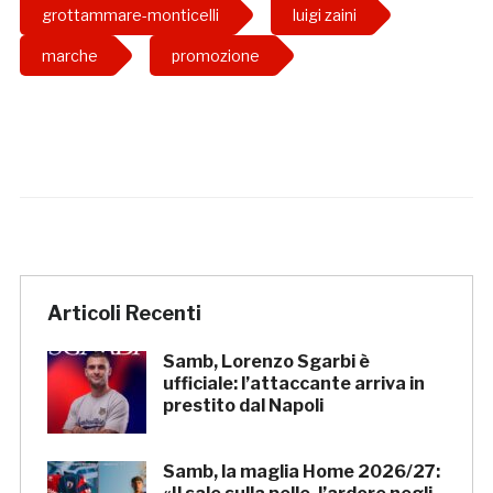
grottammare-monticelli
luigi zaini
marche
promozione
Articoli Recenti
Samb, Lorenzo Sgarbi è
ufficiale: l’attaccante arriva in
prestito dal Napoli
Samb, la maglia Home 2026/27: