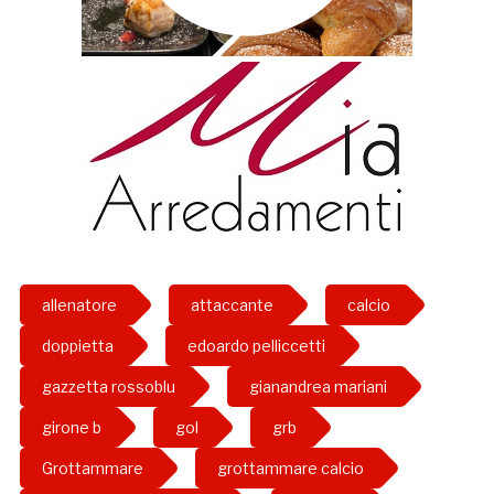
allenatore
attaccante
calcio
doppietta
edoardo pelliccetti
gazzetta rossoblu
gianandrea mariani
girone b
gol
grb
Grottammare
grottammare calcio