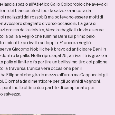
lascia spazio all'Atletico Gallo Colbordolo che aveva di
ioni dei biancocelesti per la salvezza ancora da
ol realizzati dai rossoblù ma potevano essere molti di
non avessero sbagliato diverse occasioni. La gara si
uzi crossa dalla sinistra, Veccia sbaglia il rinvio e serve
o la palla a Vegliò che fulmina Beni sul primo palo.
o minuti e arriva il raddoppio. E' ancora Vegliò
serve Giacomo Nobili che è bravo ad anticipare Beni in
entro la palla. Nella ripresa, al 26', arriva il tris grazie a
 palla al limite e fa partire un bellissimo tiro col pallone
to la traversa. L'unica vera occasione per il
a Filipponi che gira in mezzo all'area ma Cappuccini gli
gol. Giornata da dimenticare per gli uomini di Vagnoni,
e punti nelle ultime due partite di campionato per
so salvezza.