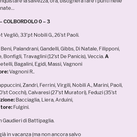
nquistare la salvezza, ora, bisognerà fare i punti nelle
rnate…
 COLBORDOLO 0 – 3
t Vegliò, 33'pt Nobili G., 26'st Paoli.
:
Beni, Palandrani, Gandelli, Gibbs, Di Natale, Filipponi,
 Bonfigli, Travaglini (12'st De Panicis), Veccia.
A
etelli, Bagalini, Egidi, Massi, Vagnoni
ore:
Vagnoni R..
ppuccini, Zandri, Ferrini, Virgili, Nobili A., Marini, Paoli,
40'st Cocchi), Calvaresi (27'st Muratori), Feduzi (35'st
izione:
Bacciaglia, Liera, Arduini,
tore:
Fulgini.
Gaudieri di Battipaglia.
ià in vacanza (ma non ancora salvo