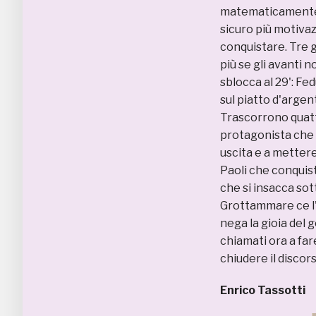
matematicamente) 
sicuro più motivaz
conquistare. Tre g
più se gli avanti 
sblocca al 29': Fed
sul piatto d'argent
Trascorrono quattr
protagonista che 
uscita e a mettere d
Paoli che conquista
che si insacca sot
Grottammare ce l'h
nega la gioia del 
chiamati ora a far
chiudere il discor
Enrico Tassotti