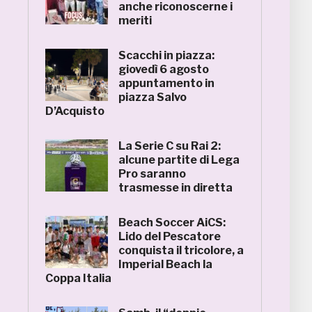
anche riconoscerne i
meriti
Scacchi in piazza:
giovedì 6 agosto
appuntamento in
piazza Salvo
D’Acquisto
La Serie C su Rai 2:
alcune partite di Lega
Pro saranno
trasmesse in diretta
Beach Soccer AiCS:
Lido del Pescatore
conquista il tricolore, a
Imperial Beach la
Coppa Italia