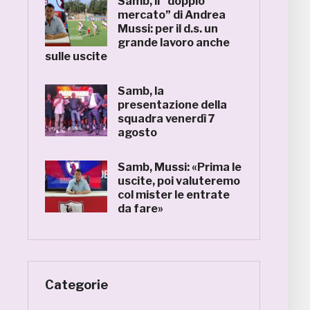
Samb, il “doppio
mercato” di Andrea
Mussi: per il d.s. un
grande lavoro anche
sulle uscite
Samb, la
presentazione della
squadra venerdì 7
agosto
Samb, Mussi: «Prima le
uscite, poi valuteremo
col mister le entrate
da fare»
Categorie