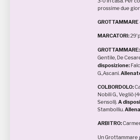
3-0 in casa. Per co
prossime due gio
GROTTAMMARE –
MARCATORI:
29'p
GROTTAMMARE
Gentile, De Cesare,
disposizione:
Falc
G.,Ascani.
Allenat
COLBORDOLO:
Ca
Nobili G., Vegliò (
Sensoli).
A dispos
Stambolliu.
Allena
ARBITRO:
Carmen 
Un Grottammare g