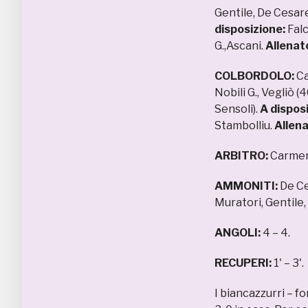
Gentile, De Cesare,
disposizione:
Falc
G.,Ascani.
Allenat
COLBORDOLO:
Ca
Nobili G., Vegliò (
Sensoli).
A dispos
Stambolliu.
Allena
ARBITRO:
Carmen 
AMMONITI:
De Ces
Muratori, Gentile, 
ANGOLI:
4 – 4.
RECUPERI:
1' – 3'.
I biancazzurri – fo