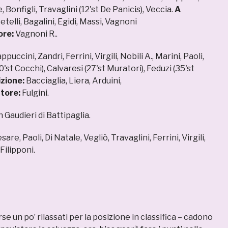
 Bonfigli, Travaglini (12'st De Panicis), Veccia.
A
etelli, Bagalini, Egidi, Massi, Vagnoni
ore:
Vagnoni R..
ppuccini, Zandri, Ferrini, Virgili, Nobili A., Marini, Paoli,
40'st Cocchi), Calvaresi (27'st Muratori), Feduzi (35'st
izione:
Bacciaglia, Liera, Arduini,
tore:
Fulgini.
Gaudieri di Battipaglia.
are, Paoli, Di Natale, Vegliò, Travaglini, Ferrini, Virgili,
Filipponi.
rse un po’ rilassati per la posizione in classifica – cadono