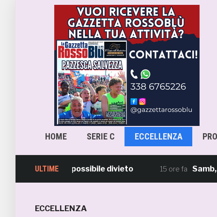
HOME
SERIE C
ECCELLENZA
PR
 al CASMS: possibile divieto
ULTIME
Samb, ripresi
15 ore fa
ECCELLENZA