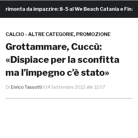
monta da impazzire: 8-5 al We Beach Catania e Finale Sc
CALCIO - ALTRE CATEGORIE
,
PROMOZIONE
Grottammare, Cuccù:
«Dispiace per la sconfitta
ma l’impegno c’è stato»
Di
Enrico Tassotti
il
14 Settembre 2022 alle 12:07