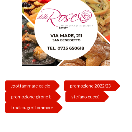
grottammare calcio
promozione 2022/23
promozione girone b
stefano cuccù
trodica-grottammare