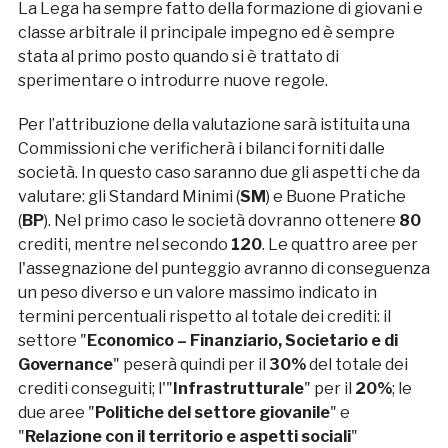
La Lega ha sempre fatto della formazione di giovani e
classe arbitrale il principale impegno ed è sempre
stata al primo posto quando si è trattato di
sperimentare o introdurre nuove regole.
Per l’attribuzione della valutazione sarà istituita una
Commissioni che verificherà i bilanci forniti dalle
società. In questo caso saranno due gli aspetti che da
valutare: gli Standard Minimi (
SM
) e Buone Pratiche
(
BP
). Nel primo caso le società dovranno ottenere
80
crediti, mentre nel secondo
120
. Le quattro aree per
l'assegnazione del punteggio avranno di conseguenza
un peso diverso e un valore massimo indicato in
termini percentuali rispetto al totale dei crediti: il
settore "
Economico – Finanziario, Societario e di
Governance
" peserà quindi per il
30%
del totale dei
crediti conseguiti; l'"
Infrastrutturale
" per il
20%
; le
due aree "
Politiche del settore giovanile
" e
"
Relazione con il territorio e aspetti sociali
"