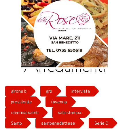
girone b
grb
intervista
presidente
ravenna
ravenna-samb
sala stampa
Samb
sambenedettese
Serie C