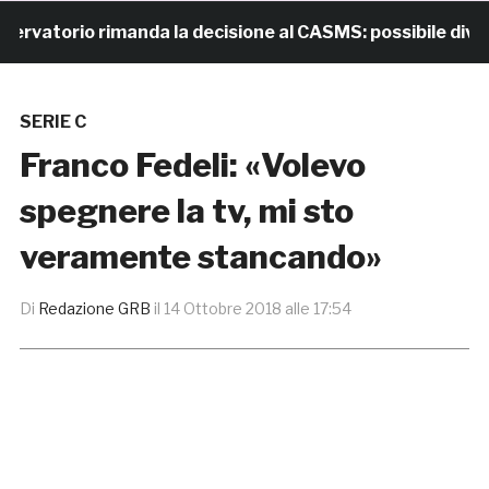
atorio rimanda la decisione al CASMS: possibile divieto
SERIE C
Franco Fedeli: «Volevo
spegnere la tv, mi sto
veramente stancando»
Di
Redazione GRB
il
14 Ottobre 2018 alle 17:54