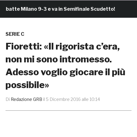
tte Milano 9-3 e va in Semifinale Scudetto!
2 ore f
SERIE C
Fioretti: «Il rigorista c’era,
non mi sono intromesso.
Adesso voglio giocare il più
possibile»
Di
Redazione GRB
il
5 Dicembre 2016 alle 10:14