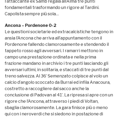
l’attaccante ex Samb regala all’Alma tre punti
fondamentali trasformando un rigore al Tardini.
Capolista sempre più sola…
Ancona – Pordenone 0-2
Le questioni societarie ed extracalcistiche tengono in
ansia l’Ancona che arriva all’appuntamento con il
Pordenone fallendo clamorosamente e stendendo il
tappeto rosso agli avversari. I ramarri mettono in
campo una prestazione ordinata e nella prima
frazione mandano in archivio i tre punti lasciando gli
avversari ultimi, in solitaria, e staccati di tre punti dal
treno salvezza. Al 36’ Semenzato colpisce al volo un
calcio d’angolo scoccato da Burrai ed infila Anacoura,
costretto a raccogliere dal sacco anche la
conclusione di Padovan al 41’. La ripresa si apre con un
rigore che l’Ancona, attraverso i piedi di Voltan,
sbaglia clamorosamente. La gara finisce più o meno
qui con i neroverdi che si siedono in postazione di