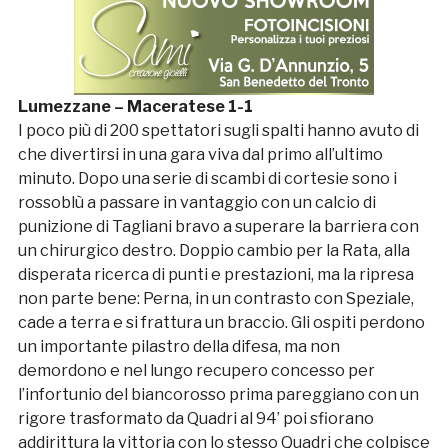
Lumezzane – Maceratese 1-1
I poco più di 200 spettatori sugli spalti hanno avuto di
che divertirsi in una gara viva dal primo all’ultimo
minuto. Dopo una serie di scambi di cortesie sono i
rossoblù a passare in vantaggio con un calcio di
punizione di Tagliani bravo a superare la barriera con
un chirurgico destro. Doppio cambio per la Rata, alla
disperata ricerca di punti e prestazioni, ma la ripresa
non parte bene: Perna, in un contrasto con Speziale,
cade a terra e si frattura un braccio. Gli ospiti perdono
un importante pilastro della difesa, ma non
demordono e nel lungo recupero concesso per
l’infortunio del biancorosso prima pareggiano con un
rigore trasformato da Quadri al 94’ poi sfiorano
addirittura la vittoria con lo stesso Quadri che colpisce