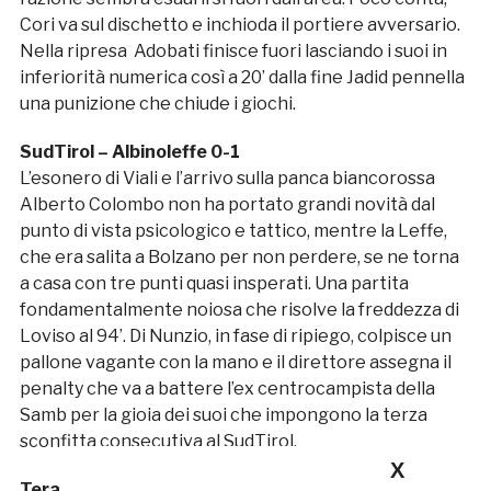
Cori va sul dischetto e inchioda il portiere avversario.
Nella ripresa Adobati finisce fuori lasciando i suoi in
inferiorità numerica così a 20’ dalla fine Jadid pennella
una punizione che chiude i giochi.
SudTirol – Albinoleffe 0-1
L’esonero di Viali e l’arrivo sulla panca biancorossa
Alberto Colombo non ha portato grandi novità dal
punto di vista psicologico e tattico, mentre la Leffe,
che era salita a Bolzano per non perdere, se ne torna
a casa con tre punti quasi insperati. Una partita
fondamentalmente noiosa che risolve la freddezza di
Loviso al 94’. Di Nunzio, in fase di ripiego, colpisce un
pallone vagante con la mano e il direttore assegna il
penalty che va a battere l’ex centrocampista della
Samb per la gioia dei suoi che impongono la terza
sconfitta consecutiva al SudTirol.
X
Teramo – Gubbio 6-0