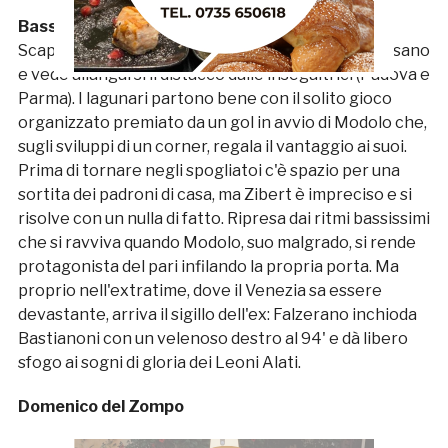
Bassano – Venezia 1-2
Scappa il Venezia di Pippo Inzaghi che vince a Bassano
e vede allungarsi il distacco dalle inseguitrici (Padova e
Parma). I lagunari partono bene con il solito gioco
organizzato premiato da un gol in avvio di Modolo che,
sugli sviluppi di un corner, regala il vantaggio ai suoi.
Prima di tornare negli spogliatoi c'è spazio per una
sortita dei padroni di casa, ma Zibert è impreciso e si
risolve con un nulla di fatto. Ripresa dai ritmi bassissimi
che si ravviva quando Modolo, suo malgrado, si rende
protagonista del pari infilando la propria porta. Ma
proprio nell'extratime, dove il Venezia sa essere
devastante, arriva il sigillo dell'ex: Falzerano inchioda
Bastianoni con un velenoso destro al 94' e dà libero
sfogo ai sogni di gloria dei Leoni Alati.
Domenico del Zompo