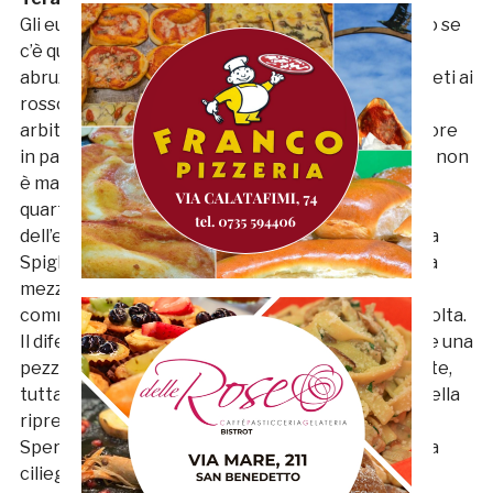
Gli eugubini dormiranno controllando sotto il letto se
c’è quel mostro chiamato Teramo. La formazione
abruzzese ha infilato, tra andata e ritorno, undici reti ai
rossoblù. È vero che ci sarebbero alcuni episodi
arbitrali sfavorevoli, in occasione del secondo rigore
in particolare, ma il dominio territoriale teramano non
è mai parso in dubbio. Caidi apre le danze dopo un
quarto d’ora ribattendo in rete una respinta corta
dell’estremo difensore Volpe. Al 24’ Zanchi atterra
Spighi in area: Sansovini va sul dischetto, 2 a 0. Alla
mezz’ora Zanchi, secondo il direttore di gara,
commette un altro fallo in area, su Tempesta stavolta.
Il difensore finisce sotto la doccia e Volpe ci mette una
pezza ipnotizzando Sansovini. Sull’angolo seguente,
tuttavia, arriva il terzo gol con Caidi (doppietta). Nella
ripresa vanno a segno Di Paolantonio al 7’ e al 18’
Speranza, la sfortunata autorete di Marini è solo la
ciliegina su un’amara, amarissima, torta.