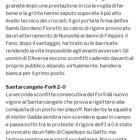
granata dopo una prestazione in cui la voglia di far
bene e la grinta hanno saputo superate il più alto
livello tecnico dei crociati. Il gol porta la firma dell’ex
Samb Giordano Fioretti, su calcio di rigore provocato
da un atterramento di Nunzella ai danni di Filippini. Il
Fano, dopo il vantaggio, ha tirato su le barricate
rendendo la vita impossibile agli avanti avversari. Gli
uomini di D’Aversa escono sconfitti cadendo davanti al
proprio pubblico alzando, virtualmente, bandiera
bianca per il primo posto.
Santarcangelo-Forlì 2-0
La seconda sconfitta consecutiva del Forlì dà nuovo
vigore al Santarcangelo che prova a rigettarsi alla
conquista di un posto nei playoff. Nel derby la squadra
di mister Gadda sembra non scendere quasi in campo
e passa sotto tra le proteste: il rigore dell’1 a 0 è stato
provocato da un fallo di Capellupo su Gatto, ma
l’azione sembra esaurirsi fuori dall’area. Poco conta,