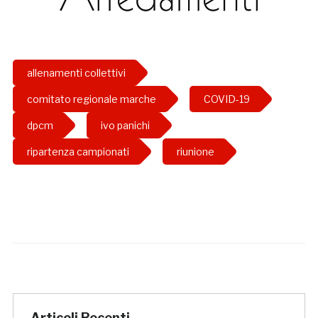
allenamenti collettivi
comitato regionale marche
COVID-19
dpcm
ivo panichi
ripartenza campionati
riunione
Articoli Recenti