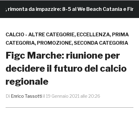
imonta da impazzire: 8-5 al We Beach Catania e Finale S
CALCIO - ALTRE CATEGORIE
,
ECCELLENZA
,
PRIMA
CATEGORIA
,
PROMOZIONE
,
SECONDA CATEGORIA
Figc Marche: riunione per
decidere il futuro del calcio
regionale
Di
Enrico Tassotti
il
19 Gennaio 2021 alle 20:26