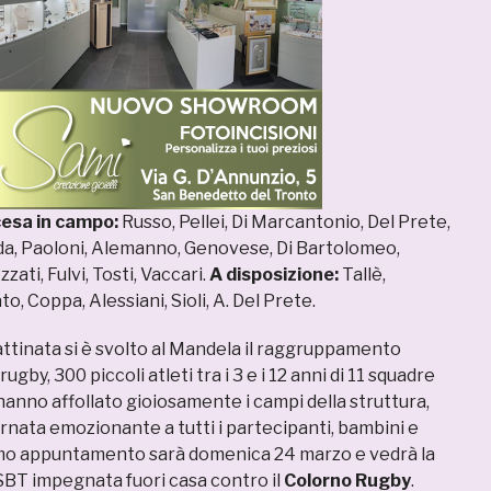
esa in campo:
Russo, Pellei, Di Marcantonio, Del Prete,
eda, Paoloni, Alemanno, Genovese, Di Bartolomeo,
zzati, Fulvi, Tosti, Vaccari.
A disposizione:
Tallè,
o, Coppa, Alessiani, Sioli, A. Del Prete.
attinata si è svolto al Mandela il raggruppamento
ugby, 300 piccoli atleti tra i 3 e i 12 anni di 11 squadre
anno affollato gioiosamente i campi della struttura,
rnata emozionante a tutti i partecipanti, bambini e
simo appuntamento sarà domenica 24 marzo e vedrà la
RSBT impegnata fuori casa contro il
Colorno Rugby
.