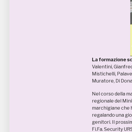
La formazione sc
Valentini, Gianfr
Mistichelli, Palave
Muratore, Di Donat
Nel corso della m
regionale del Minir
marchigiane che h
regalando una gio
genitori. Il pros
Fi.Fa. Security U