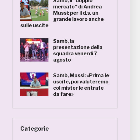
Samb, il “doppio
mercato” di Andrea
Mussi: per il d.s. un
grande lavoro anche
sulle uscite
Samb, la
presentazione della
squadra venerdì 7
agosto
Samb, Mussi: «Prima le
uscite, poi valuteremo
col mister le entrate
da fare»
Categorie