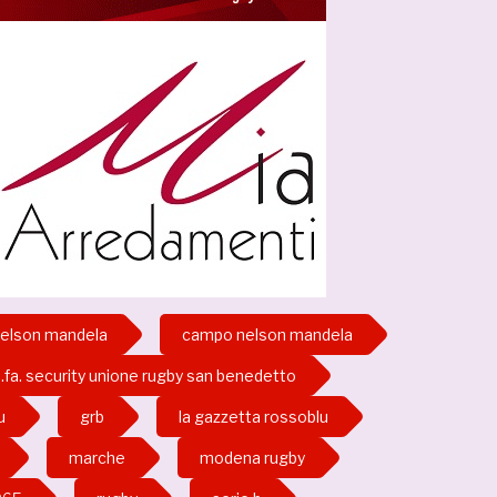
nelson mandela
campo nelson mandela
i.fa. security unione rugby san benedetto
u
grb
la gazzetta rossoblu
marche
modena rugby