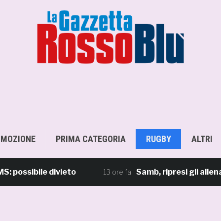
OMOZIONE
PRIMA CATEGORIA
RUGBY
ALTRI
ibile divieto
Samb, ripresi gli allenamenti
13 ore fa