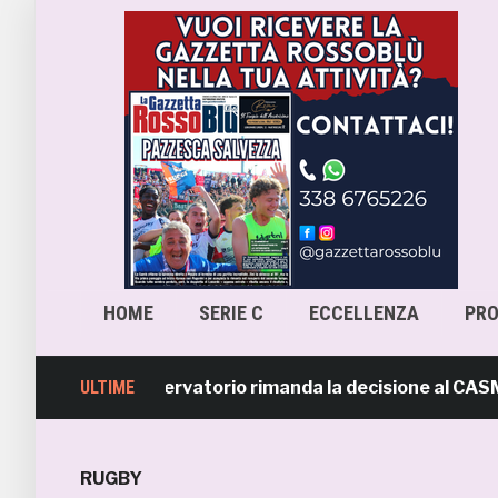
HOME
SERIE C
ECCELLENZA
PR
Samb, l’Osservatorio rimanda la decisione al CASMS: poss
ULTIME
RUGBY