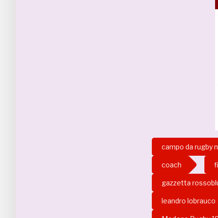
campo da rugby 
coach
f
gazzetta rossobl
leandro lobrauco