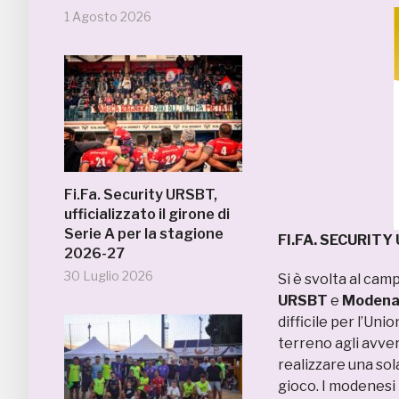
1 Agosto 2026
Fi.Fa. Security URSBT,
ufficializzato il girone di
Serie A per la stagione
FI.FA. SECURIT
2026-27
30 Luglio 2026
Si è svolta al cam
URSBT
e
Modena
difficile per l’Un
terreno agli avver
realizzare una sol
gioco. I modenesi