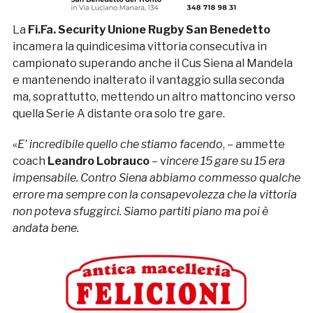
La
Fi.Fa. Security Unione Rugby San Benedetto
incamera la quindicesima vittoria consecutiva in
campionato superando anche il Cus Siena al Mandela
e mantenendo inalterato il vantaggio sulla seconda
ma, soprattutto, mettendo un altro mattoncino verso
quella Serie A distante ora solo tre gare.
«
E’ incredibile quello che stiamo facendo
, – ammette
coach
Leandro Lobrauco
– v
incere 15 gare su 15 era
impensabile. Contro Siena abbiamo commesso qualche
errore ma sempre con la consapevolezza che la vittoria
non poteva sfuggirci. Siamo partiti piano ma poi è
andata bene.