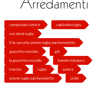
campionato serie b
capitolina rugby
cus siena rugby
fi.fa. security unione rugby san benedetto
gazzetta rossoblu
grb
la gazzetta rossoblu
leandro lobrauco
marche
rugby
serie b
unione rugby san benedetto
ursbt