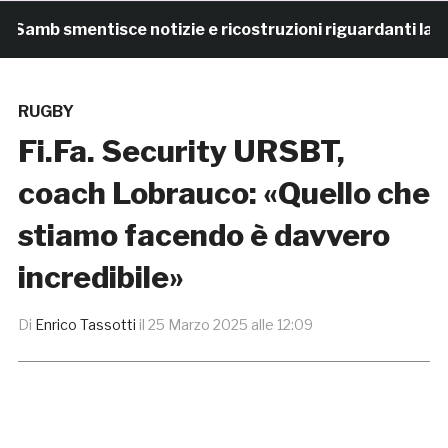
amb smentisce notizie e ricostruzioni riguardanti la ces
RUGBY
Fi.Fa. Security URSBT,
coach Lobrauco: «Quello che
stiamo facendo è davvero
incredibile»
Di
Enrico Tassotti
il
25 Marzo 2025 alle 12:09