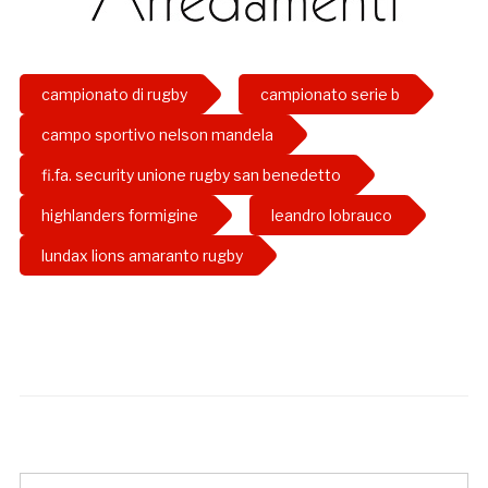
campionato di rugby
campionato serie b
campo sportivo nelson mandela
fi.fa. security unione rugby san benedetto
highlanders formigine
leandro lobrauco
lundax lions amaranto rugby