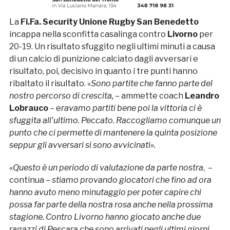
La
Fi.Fa. Security Unione Rugby San Benedetto
incappa nella sconfitta casalinga contro
Livorno
per
20-19. Un risultato sfuggito negli ultimi minuti a causa
di un calcio di punizione calciato dagli avversari e
risultato, poi, decisivo in quanto i tre punti hanno
ribaltato il risultato. «
Sono partite che fanno parte del
nostro percorso di crescita,
– ammette coach
Leandro
Lobrauco
– e
ravamo partiti bene poi la vittoria ci è
sfuggita all’ultimo. Peccato. Raccogliamo comunque un
punto che ci permette di mantenere la quinta posizione
seppur gli avversari si sono avvicinati».
«
Questo è un periodo di valutazione da parte nostra
, –
continua –
stiamo provando giocatori che fino ad ora
hanno avuto meno minutaggio per poter capire chi
possa far parte della nostra rosa anche nella prossima
stagione. Contro Livorno hanno giocato anche due
ragazzi di Pescara che sono arrivati negli ultimi giorni.