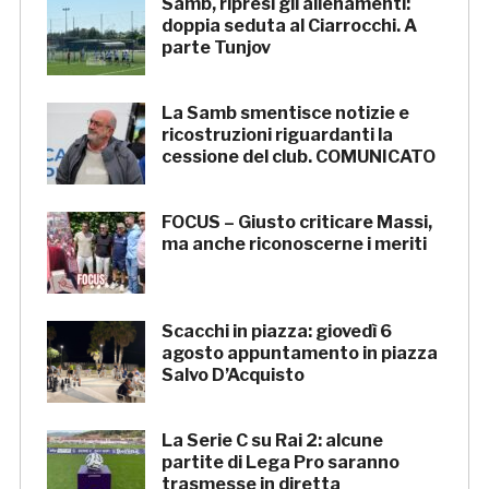
Samb, ripresi gli allenamenti:
doppia seduta al Ciarrocchi. A
parte Tunjov
La Samb smentisce notizie e
ricostruzioni riguardanti la
cessione del club. COMUNICATO
FOCUS – Giusto criticare Massi,
ma anche riconoscerne i meriti
Scacchi in piazza: giovedì 6
agosto appuntamento in piazza
Salvo D’Acquisto
La Serie C su Rai 2: alcune
partite di Lega Pro saranno
trasmesse in diretta