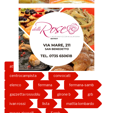
attaccante
calcio
centrocampista
convocati
elenco
fermana
fermana-samb
gazzetta rossoblu
girone b
grb
ivan rossi
lista
mattia lombardo
mauro zironelli
Samb