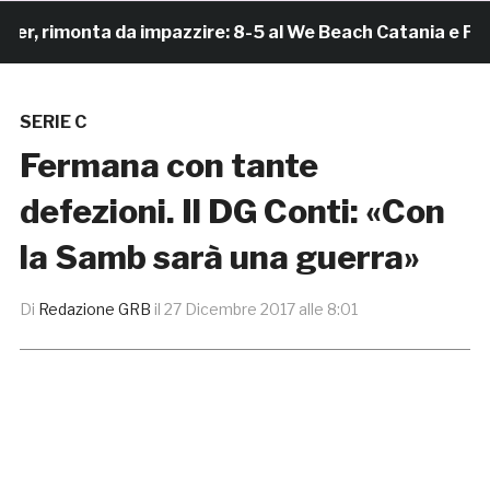
rimonta da impazzire: 8-5 al We Beach Catania e Finale
SERIE C
Fermana con tante
defezioni. Il DG Conti: «Con
la Samb sarà una guerra»
Di
Redazione GRB
il
27 Dicembre 2017 alle 8:01