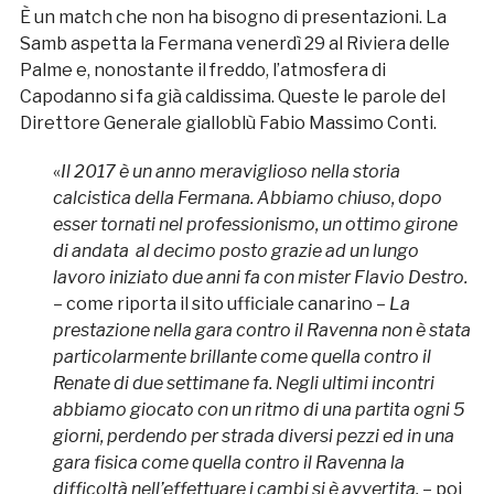
È un match che non ha bisogno di presentazioni. La
Samb aspetta la Fermana venerdì 29 al Riviera delle
Palme e, nonostante il freddo, l’atmosfera di
Capodanno si fa già caldissima. Queste le parole del
Direttore Generale gialloblù Fabio Massimo Conti.
«
Il 2017 è un anno meraviglioso nella storia
calcistica della Fermana. Abbiamo chiuso, dopo
esser tornati nel professionismo, un ottimo girone
di andata al decimo posto grazie ad un lungo
lavoro iniziato due anni fa con mister Flavio Destro.
– come riporta il sito ufficiale canarino –
La
prestazione nella gara contro il Ravenna non è stata
particolarmente brillante come quella contro il
Renate di due settimane fa. Negli ultimi incontri
abbiamo giocato con un ritmo di una partita ogni 5
giorni, perdendo per strada diversi pezzi ed in una
gara fisica come quella contro il Ravenna la
difficoltà nell’effettuare i cambi si è avvertita.
– poi