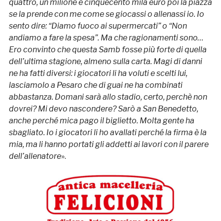
quattro, un milione e cinquecento mila euro poi la piazza
se la prende con me come se giocassi o allenassi io. Io
sento dire: “Diamo fuoco ai supermercati” o “Non
andiamo a fare la spesa”. Ma che ragionamenti sono…
Ero convinto che questa Samb fosse più forte di quella
dell’ultima stagione, almeno sulla carta. Magi di danni
ne ha fatti diversi: i giocatori li ha voluti e scelti lui,
lasciamolo a Pesaro che di guai ne ha combinati
abbastanza. Domani sarà allo stadio, certo, perchè non
dovrei? Mi devo nascondere? Sarò a San Benedetto,
anche perché mica pago il biglietto. Molta gente ha
sbagliato. Io i giocatori li ho avallati perché la firma è la
mia, ma li hanno portati gli addetti ai lavori con il parere
dell’allenatore
».