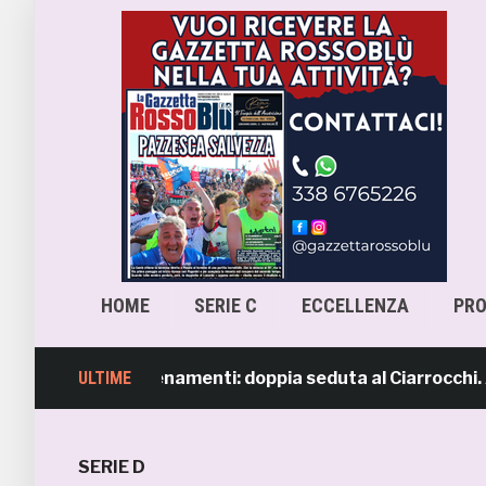
HOME
SERIE C
ECCELLENZA
PR
ipresi gli allenamenti: doppia seduta al Ciarrocchi. A par
ULTIME
SERIE D