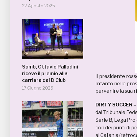
22 Agosto 2025
Samb, Ottavio Palladini
riceve il premio alla
Il presidente ross
carriera dal D Club
Intanto nelle pro
17 Giugno 2025
pervenire la sua ri
DIRTY SOCCER 
dal Tribunale Fed
Serie B, Lega Pro 
con dei punti di p
al Catania (retro