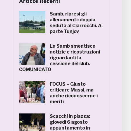
Articoli Recenti
Samb, ripresi gli
allenamenti: doppia
seduta al Ciarrocchi. A
parte Tunjov
La Samb smentisce
notizie e ricostruzioni
riguardanti la
cessione del club.
COMUNICATO
FOCUS – Giusto
criticare Massi, ma
anche riconoscerne i
meriti
Scacchi in piazza:
giovedì 6 agosto
appuntamento in