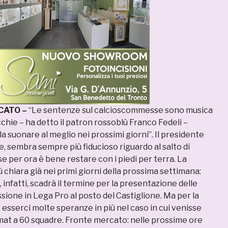
CATO –
“Le sentenze sul calcioscommesse sono musica
chie – ha detto il patron rossoblù Franco Fedeli –
a suonare al meglio nei prossimi giorni”. Il presidente
, sembra sempre più fiducioso riguardo al salto di
e per ora è bene restare con i piedi per terra. La
ù chiara già nei primi giorni della prossima settimana:
ì, infatti, scadrà il termine per la presentazione delle
ione in Lega Pro al posto del Castiglione. Ma per la
sserci molte speranze in più nel caso in cui venisse
mat a 60 squadre. Fronte mercato: nelle prossime ore