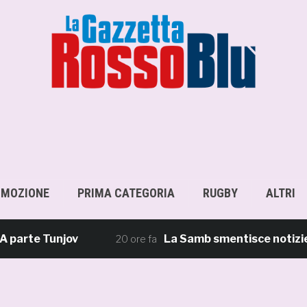
OMOZIONE
PRIMA CATEGORIA
RUGBY
ALTRI
te Tunjov
La Samb smentisce notizie e rico
20 ore fa