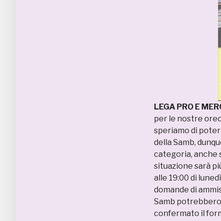
LEGA PRO E MER
per le nostre orec
speriamo di poterl
della Samb, dunque
categoria, anche s
situazione sarà pi
alle 19:00 di luned
domande di ammiss
Samb potrebbero e
confermato il for