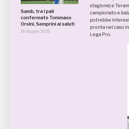
stagione) e Teramo
Samb, tra i pali
campionato e balza
confermato Tommaso
potrebbe interess
Orsini. Semprini ai saluti
pronta nel caso in
16 Giugno 2025
Lega Pro.