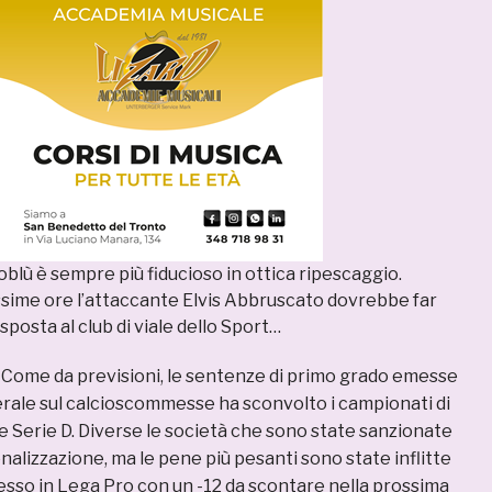
oblù è sempre più fiducioso in ottica ripescaggio.
ssime ore l’attaccante Elvis Abbruscato dovrebbe far
sposta al club di viale dello Sport…
–
Come da previsioni, le sentenze di primo grado emesse
erale sul calcioscommesse ha sconvolto i campionati di
e Serie D. Diverse le società che sono state sanzionate
enalizzazione, ma le pene più pesanti sono state inflitte
cesso in Lega Pro con un -12 da scontare nella prossima