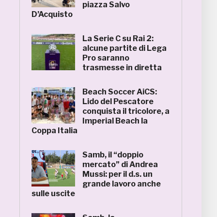
piazza Salvo
D’Acquisto
La Serie C su Rai 2:
alcune partite di Lega
Pro saranno
trasmesse in diretta
Beach Soccer AiCS:
Lido del Pescatore
conquista il tricolore, a
Imperial Beach la
Coppa Italia
Samb, il “doppio
mercato” di Andrea
Mussi: per il d.s. un
grande lavoro anche
sulle uscite