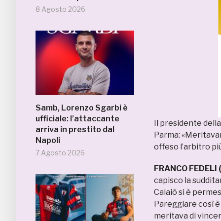
8 Agosto 2026
Samb, Lorenzo Sgarbi è
ufficiale: l’attaccante
Il presidente dell
arriva in prestito dal
Parma: «Meritavam
Napoli
offeso l’arbitro p
7 Agosto 2026
FRANCO FEDELI 
capisco la sudditan
Calaiò si è permes
Pareggiare così è
meritava di vincer