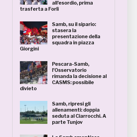
all’esordio, prima
trasferta a Forlì
Samb, su il sipario:
stasera la
presentazione della
squadra in piazza
Giorgini
Pescara-Samb,
l’Osservatorio
rimanda la decisione al
CASMS: possibile
divieto
Samb, ripresi gli
allenamenti: doppia
seduta al Ciarrocchi. A
parte Tunjov