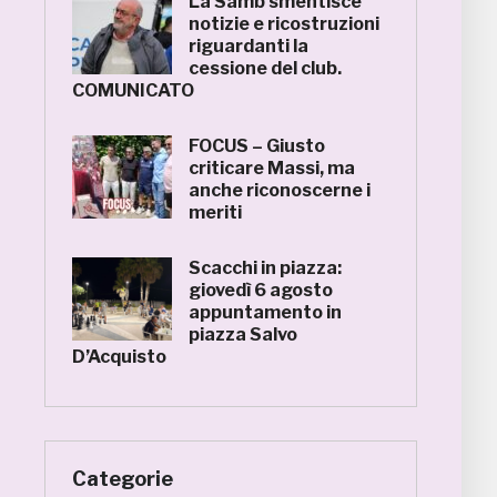
La Samb smentisce
notizie e ricostruzioni
riguardanti la
cessione del club.
COMUNICATO
FOCUS – Giusto
criticare Massi, ma
anche riconoscerne i
meriti
Scacchi in piazza:
giovedì 6 agosto
appuntamento in
piazza Salvo
D’Acquisto
Categorie