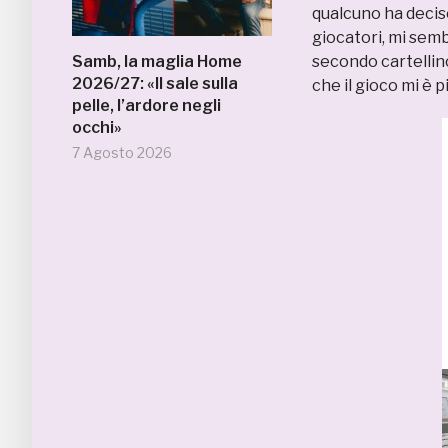
qualcuno ha decis
giocatori, mi semb
Samb, la maglia Home
secondo cartellino
2026/27: «Il sale sulla
che il gioco mi è p
pelle, l’ardore negli
occhi»
7 Agosto 2026