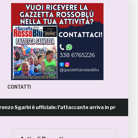
CONTATTI
arbi è ufficiale: l’attaccante arriva in prestito dal Napol