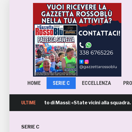
HOME
SERIE C
ECCELLENZA
PR
b, l’intervento di Massi: «State vicini alla squadra. Sti
ULTIME
SERIE C