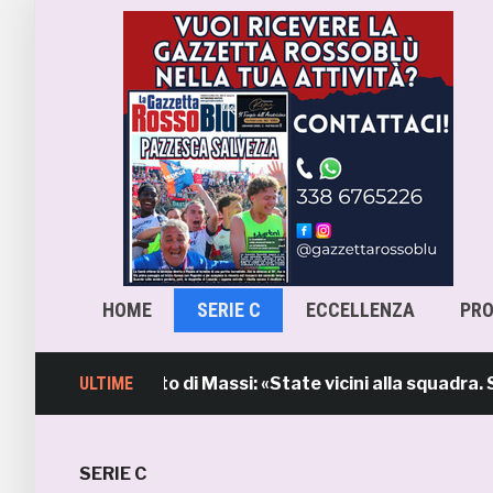
HOME
SERIE C
ECCELLENZA
PR
, l’intervento di Massi: «State vicini alla squadra. Stiam
ULTIME
SERIE C