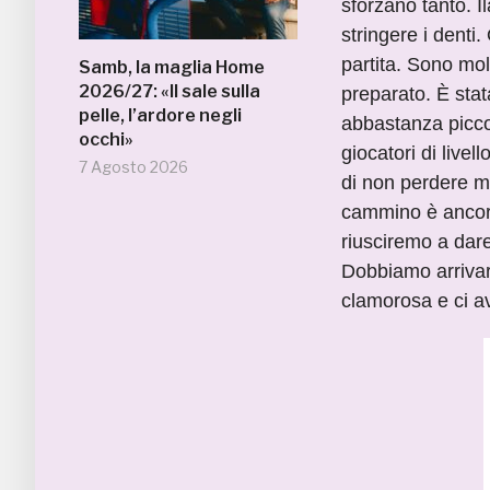
sforzano tanto. I
stringere i denti
partita. Sono mo
Samb, la maglia Home
2026/27: «Il sale sulla
preparato. È stat
pelle, l’ardore negli
abbastanza piccol
occhi»
giocatori di live
7 Agosto 2026
di non perdere ma
cammino è ancora
riusciremo a dare
Dobbiamo arrivar
clamorosa e ci a