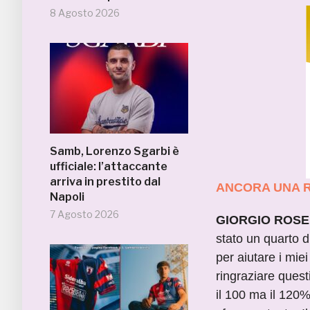
8 Agosto 2026
Samb, Lorenzo Sgarbi è
ufficiale: l’attaccante
arriva in prestito dal
ANCORA UNA R
Napoli
7 Agosto 2026
GIORGIO ROSELL
stato un quarto d
per aiutare i miei
ringraziare ques
il 100 ma il 120