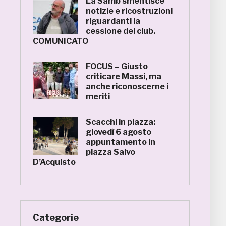
La Samb smentisce
notizie e ricostruzioni
riguardanti la
cessione del club.
COMUNICATO
FOCUS – Giusto
criticare Massi, ma
anche riconoscerne i
meriti
Scacchi in piazza:
giovedì 6 agosto
appuntamento in
piazza Salvo
D’Acquisto
Categorie