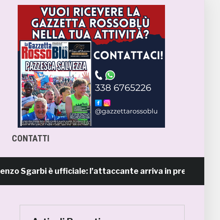
CONTATTI
rbi è ufficiale: l’attaccante arriva in prestito dal Napoli