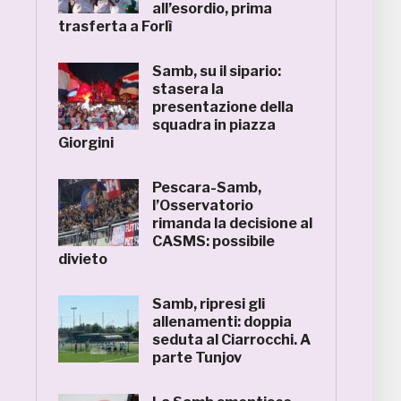
all’esordio, prima
trasferta a Forlì
Samb, su il sipario:
stasera la
presentazione della
squadra in piazza
Giorgini
Pescara-Samb,
l’Osservatorio
rimanda la decisione al
CASMS: possibile
divieto
Samb, ripresi gli
allenamenti: doppia
seduta al Ciarrocchi. A
parte Tunjov