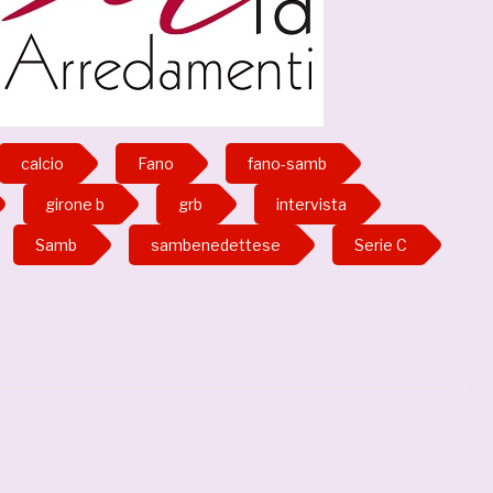
calcio
Fano
fano-samb
girone b
grb
intervista
Samb
sambenedettese
Serie C