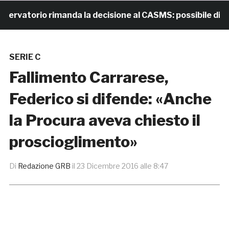
atorio rimanda la decisione al CASMS: possibile divieto
SERIE C
Fallimento Carrarese,
Federico si difende: «Anche
la Procura aveva chiesto il
proscioglimento»
Di
Redazione GRB
il
23 Dicembre 2016 alle 8:47