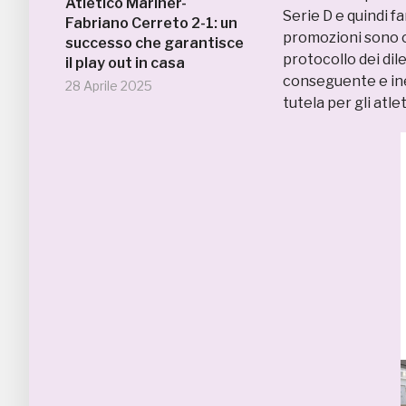
Atletico Mariner-
Serie D e quindi f
Fabriano Cerreto 2-1: un
promozioni sono co
successo che garantisce
protocollo dei di
il play out in casa
conseguente e ine
28 Aprile 2025
tutela per gli atl