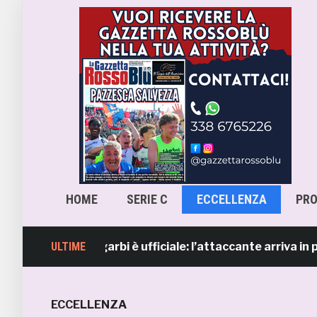
HOME
SERIE C
ECCELLENZA
PR
 Lorenzo Sgarbi è ufficiale: l’attaccante arriva in prestit
ULTIME
ECCELLENZA