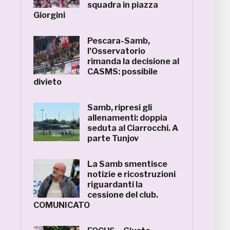
squadra in piazza
Giorgini
Pescara-Samb,
l’Osservatorio
rimanda la decisione al
CASMS: possibile
divieto
Samb, ripresi gli
allenamenti: doppia
seduta al Ciarrocchi. A
parte Tunjov
La Samb smentisce
notizie e ricostruzioni
riguardanti la
cessione del club.
COMUNICATO