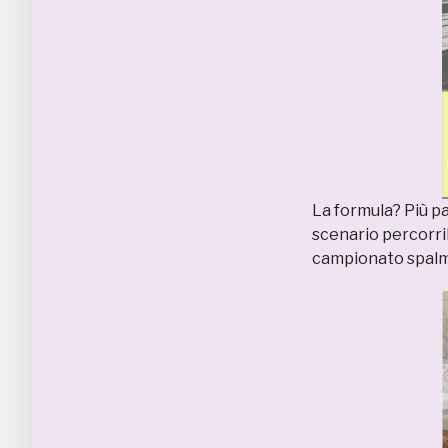
La formula? Più pas
scenario percorrib
campionato spalma