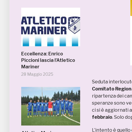
Eccellenza: Enrico
Piccioni lascia l’Atletico
Mariner
28 Maggio 2025
Seduta interlocut
Comitato Region
ripartenza dei ca
speranze sono ve
ci si è aggiornati 
febbraio
. Solo do
L’intento è quello