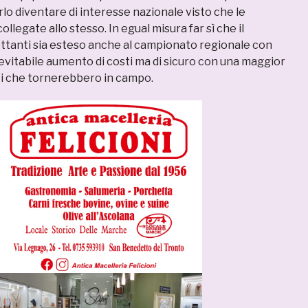
arlo diventare di interesse nazionale visto che le
llegate allo stesso. In egual misura far sì che il
lettanti sia esteso anche al campionato regionale con
vitabile aumento di costi ma di sicuro con una maggior
eti che tornerebbero in campo.