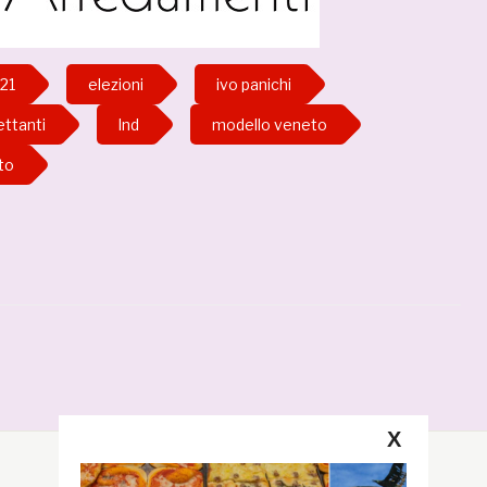
21
elezioni
ivo panichi
ettanti
lnd
modello veneto
to
X