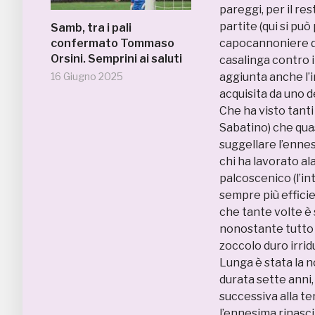
pareggi, per il re
partite (qui si pu
Samb, tra i pali
confermato Tommaso
capocannoniere de
Orsini. Semprini ai saluti
casalinga contro i
16 Giugno 2025
aggiunta anche l’
acquisita da uno d
Che ha visto tanti
Sabatino) che qu
suggellare l’enne
chi ha lavorato al
palcoscenico (l’in
sempre più efficie
che tante volte è 
nonostante tutto 
zoccolo duro irrid
Lunga è stata la 
durata sette anni
successiva alla ter
l’ennesima rinasc