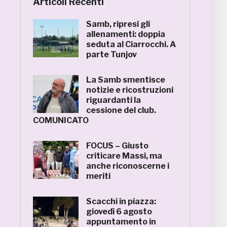
Articoli Recenti
Samb, ripresi gli
allenamenti: doppia
seduta al Ciarrocchi. A
parte Tunjov
La Samb smentisce
notizie e ricostruzioni
riguardanti la
cessione del club.
COMUNICATO
FOCUS – Giusto
criticare Massi, ma
anche riconoscerne i
meriti
Scacchi in piazza:
giovedì 6 agosto
appuntamento in