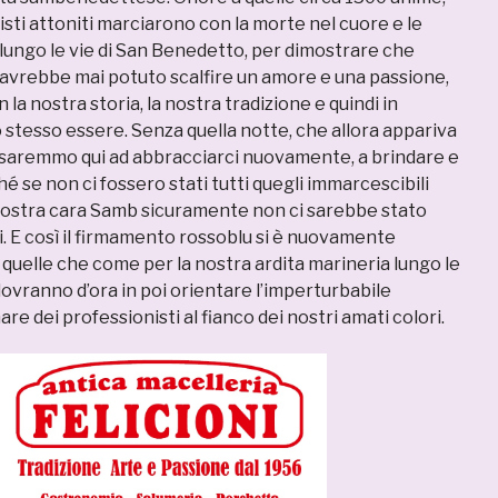
risti attoniti marciarono con la morte nel cuore e le
 lungo le vie di San Benedetto, per dimostrare che
avrebbe mai potuto scalfire un amore e una passione,
 la nostra storia, la nostra tradizione e quindi in
ro stesso essere. Senza quella notte, che allora appariva
n saremmo qui ad abbracciarci nuovamente, a brindare e
é se non ci fossero stati tutti quegli immarcescibili
nostra cara Samb sicuramente non ci sarebbe stato
. E così il firmamento rossoblu si è nuovamente
, quelle che come per la nostra ardita marineria lungo le
ovranno d’ora in poi orientare l’imperturbabile
re dei professionisti al fianco dei nostri amati colori.