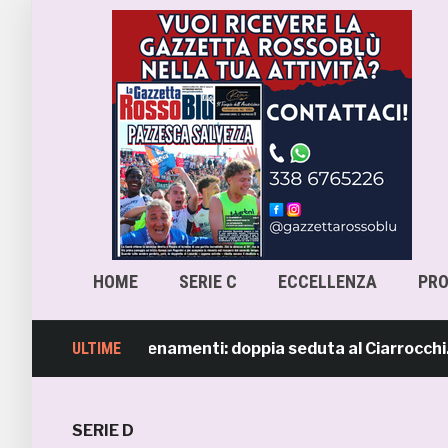
HOME
SERIE C
ECCELLENZA
PR
ipresi gli allenamenti: doppia seduta al Ciarrocchi. A par
ULTIME
SERIE D