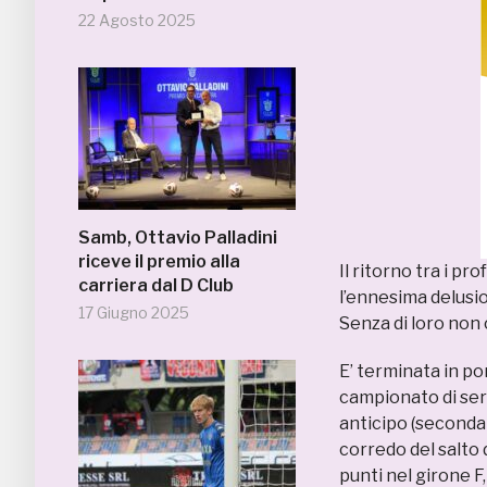
22 Agosto 2025
Samb, Ottavio Palladini
riceve il premio alla
Il ritorno tra i p
carriera dal D Club
l’ennesima delusio
17 Giugno 2025
Senza di loro non
E’ terminata in p
campionato di seri
anticipo (seconda
corredo del salto 
punti nel girone F,