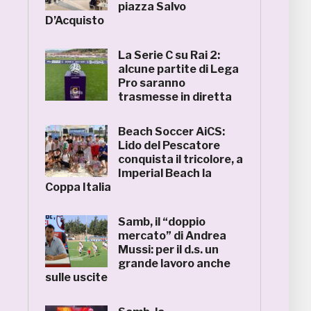
piazza Salvo
D’Acquisto
La Serie C su Rai 2:
alcune partite di Lega
Pro saranno
trasmesse in diretta
Beach Soccer AiCS:
Lido del Pescatore
conquista il tricolore, a
Imperial Beach la
Coppa Italia
Samb, il “doppio
mercato” di Andrea
Mussi: per il d.s. un
grande lavoro anche
sulle uscite