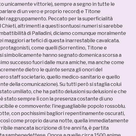
sto unicamente vittorie), sempre a segno in tutte le
ò parlare di un vero e proprio record) e Titone
l raggruppamento. Peccato per la superficialità
l Chieti, altrimenti a questi sontuosi numeri si sarebbe
imbattibilità di Palladini, diciamo comunque moralmente
ei maggiori artefici di questa inarrestabile cavalcata.
 protagonisti, come quelli (Sorrentino, Titone e
asi simbolicamente hanno segnato domenica scorsa a
simo successo fuori dalle mura amiche, ma anche come
acremente dietro le quinte senza gli onori del
tero staff societario, quello medico-sanitario e quello
nte della comunicazione). Su tutti però si staglia colui
stato umiliato, che ha patito delusioni su delusioni e che
è stato sempre lì con la presenza costante di uno
ucibile e commovente: l’ineguagliabile popolo rossoblu.
notte, con pochissimi bagliori repentinamente oscurati,
, così come proprio da una notte, quella immediatamente
ribile mancata iscrizione di tre anni fa, è partita
ita sambenedettese. Onore a quelle circa 1500 anime,